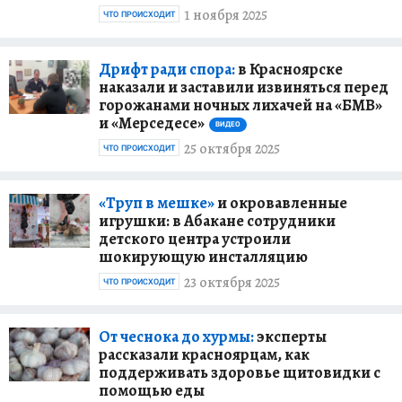
1 ноября 2025
ЧТО ПРОИСХОДИТ
Дрифт ради спора:
в Красноярске
наказали и заставили извиняться перед
горожанами ночных лихачей на «БМВ»
и «Мерседесе»
ВИДЕО
25 октября 2025
ЧТО ПРОИСХОДИТ
«Труп в мешке»
и окровавленные
игрушки: в Абакане сотрудники
детского центра устроили
шокирующую инсталляцию
23 октября 2025
ЧТО ПРОИСХОДИТ
От чеснока до хурмы:
эксперты
рассказали красноярцам, как
поддерживать здоровье щитовидки с
помощью еды