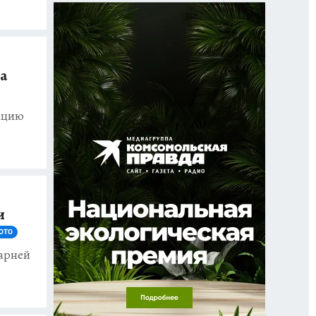
ла
ацию
и
ОТО
парней