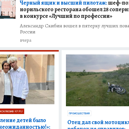
Черный ящик и высший пилотаж:
шеф-по
норильского ресторана обошел 28 сопер
в конкурсе «Лучший по профессии»
Александр Скибин вошел в пятерку лучших пов
России
вчера
КСКЛЮЗИВ KP.RU
ПРОИСШЕСТВИЯ
ление детей было
Отец дал свой мотоцик
неожиданностью!»:
ребенок не справился: