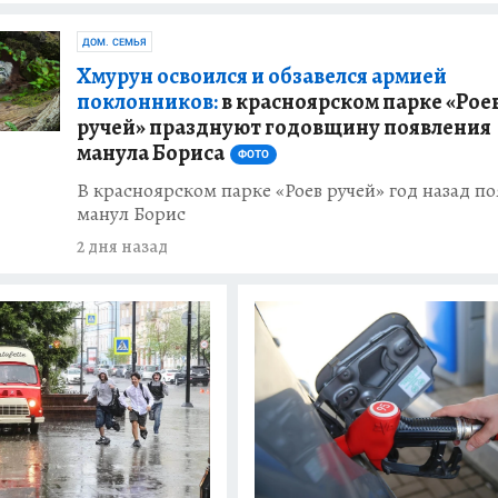
ДОМ. СЕМЬЯ
Хмурун освоился и обзавелся армией
поклонников:
в красноярском парке «Рое
ручей» празднуют годовщину появления
манула Бориса
ФОТО
В красноярском парке «Роев ручей» год назад п
манул Борис
2 дня назад