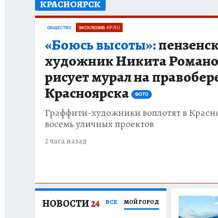
КРАСНОЯРСК
ОТДЫХ В РОССИИ
ЗАПОВЕДНАЯ РОССИЯ
ОБЩЕСТВО
ЭКСКЛЮЗИВ KP.RU
«Боюсь высоты»:
пензенс
художник Никита Роман
рисует мурал на правобе
Красноярска
ФОТО
Граффити-художники воплотят в Красн
восемь уличных проектов
2 часа назад
НОВОСТИ
24
ВСЕ
МОЙ ГОРОД