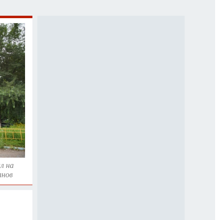
Е
л на
анов