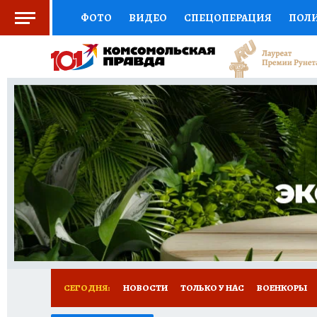
ФОТО
ВИДЕО
СПЕЦОПЕРАЦИЯ
ПОЛ
СОЦПОДДЕРЖКА
НАУКА
СПОРТ
КО
ВЫБОР ЭКСПЕРТОВ
ДОКТОР
ФИНАНС
КНИЖНАЯ ПОЛКА
ПРОГНОЗЫ НА СПОРТ
ПРЕСС-ЦЕНТР
НЕДВИЖИМОСТЬ
ТЕЛЕ
РАДИО КП
РЕКЛАМА
ТЕСТЫ
НОВОЕ 
СЕГОДНЯ:
НОВОСТИ
ТОЛЬКО У НАС
ВОЕНКОРЫ