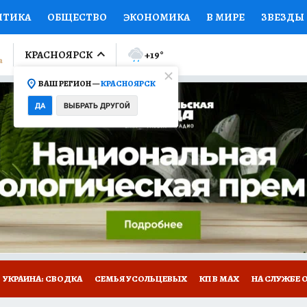
ИТИКА
ОБЩЕСТВО
ЭКОНОМИКА
В МИРЕ
ЗВЕЗДЫ
ЛУМНИСТЫ
ПРОИСШЕСТВИЯ
НАЦИОНАЛЬНЫЕ ПРОЕК
КРАСНОЯРСК
+19
°
ВАШ РЕГИОН —
КРАСНОЯРСК
Ы
ОТКРЫВАЕМ МИР
Я ЗНАЮ
СЕМЬЯ
ЖЕНСКИЕ СЕ
ДА
ВЫБРАТЬ ДРУГОЙ
ПРОМОКОДЫ
СЕРИАЛЫ
СПЕЦПРОЕКТЫ
ДЕФИЦИТ
ВИЗОР
КОЛЛЕКЦИИ
КОНКУРСЫ
РАБОТА У НАС
ГИ
НА САЙТЕ
УКРАИНА: СВОДКА
СЕМЬЯ УСОЛЬЦЕВЫХ
КП В МАХ
НА СЛУЖБЕ 