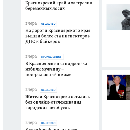
Красноярский край и застрелил
беременных лосих
вчера
ОБЩЕСТВО
На дороги Красноярского края
вышли более ста инспекторов
ДПС и байкеров
вчера
ПРОИСШЕСТВИЯ
В Красноярске два подростка
избили мужчину –
пострадавший в коме
вчера
ОБЩЕСТВО
Жители Красноярска остались
без онлайн-отслеживания
городских автобусов
вчера
ОБЩЕСТВО
В селе Барабаново после