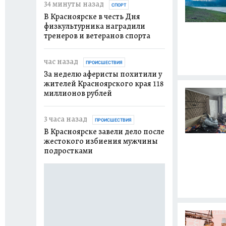
34 минуты назад
вчера
СПОРТ
ОБЩЕСТВО
В Красноярске в честь Дня
В Красноярске 
физкультурника наградили
наказали водите
тренеров и ветеранов спорта
с его «Приорой» 
час назад
вчера
ПРОИСШЕСТВИЯ
ОБЩЕСТВО
За неделю аферисты похитили у
В Красноярском 
жителей Красноярского края 118
демонтируют ог
миллионов рублей
перекрывшее лю
реке
3 часа назад
ПРОИСШЕСТВИЯ
вчера
В Красноярске завели дело после
ОБЩЕСТВО
жестокого избиения мужчины
Красноярцы встре
подростками
новой елкой
вчера
ПРОИСШЕСТВ
Жительница Наз
соцвыплату, пр
фиктивные док