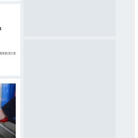
в
оявился