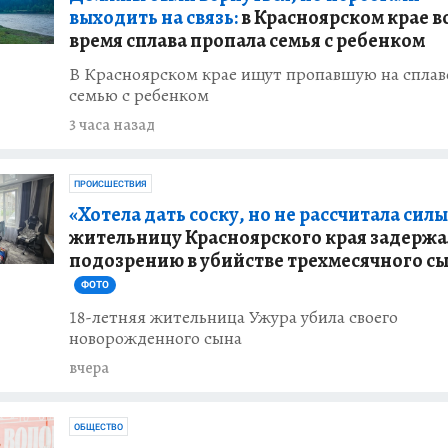
выходить на связь:
в Красноярском крае в
полицейские
время сплава пропала семья с ребенком
ля после видео
в сети
В Красноярском крае ищут пропавшую на сплав
семью с ребенком
3 часа назад
крае
раждение,
дям доступ к
ПРОИСШЕСТВИЯ
«Хотела дать соску, но не рассчитала силы
жительницу Красноярского края задержа
подозрению в убийстве трехмесячного с
тят 2027 год с
ФОТО
18-летняя жительница Ужура убила своего
новорожденного сына
ИЯ
вчера
арова получила
едоставив
ументы
ОБЩЕСТВО