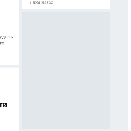
3 дня назад
судить
го
ли