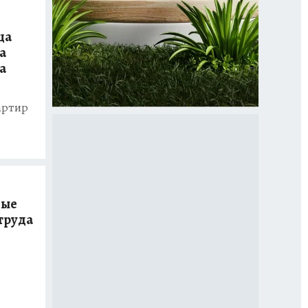
ца
а
а
артир
ные
труда