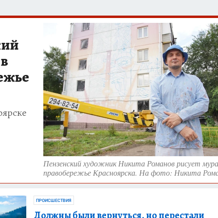
ЗЕМЛЯ И ЛЮДИ
ПРОИСШЕСТВИЯ
АФИША
ИСПЫТАНО НА СЕБ
кий
ов
режье
оярске
Пензенский художник Никита Романов рисует мура
правобережье Красноярска. На фото: Никита Ром
ПРОИСШЕСТВИЯ
Должны были вернуться, но перестали