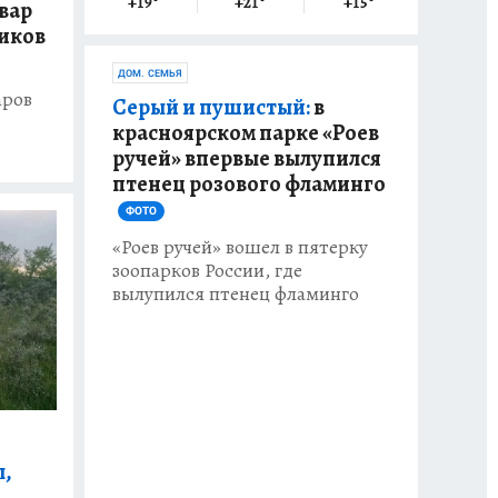
+19
°
+21
°
+15
°
вар
ников
ДОМ. СЕМЬЯ
аров
Серый и пушистый:
в
красноярском парке «Роев
ручей» впервые вылупился
птенец розового фламинго
ФОТО
«Роев ручей» вошел в пятерку
зоопарков России, где
вылупился птенец фламинго
л,