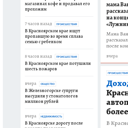
магазинах кофе и продавал его
мама Ва
прохожим
рассказ
на конц
«Лужни
7 часов назад
ПРОИСШЕСТВИЯ
В Красноярском крае ищут
Мама Ван
пропавшую во время сплава
рассказал
семью с ребенком
после ко
вчера
8 часов назад
ПРОИСШЕСТВИЯ
В Красноярском крае потушили
шесть пожаров
ПРОИСШЕСТВИ
Дохо
вчера
ОБЩЕСТВО
Крас
В Железногорске супруги
высудили у стоматологов
авто
миллион рублей
более
вчера
НЕДВИЖИМОСТЬ
В Красн
В Красноярске дорогу после