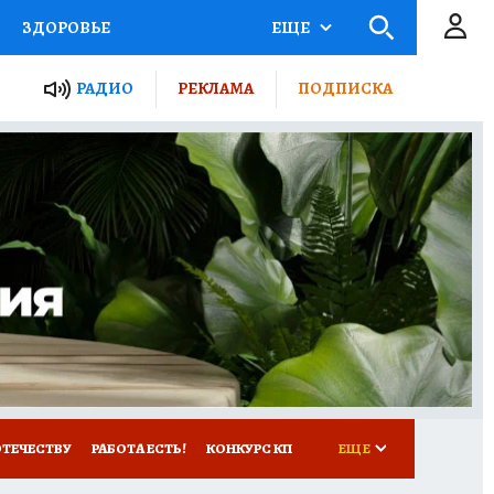
ЗДОРОВЬЕ
ЕЩЕ
ТЫ РОССИИ
РАДИО
РЕКЛАМА
ПОДПИСКА
КРЕТЫ
ПУТЕВОДИТЕЛЬ
 ЖЕЛЕЗА
ТУРИЗМ
Д ПОТРЕБИТЕЛЯ
ВСЕ О КП
ОТЕЧЕСТВУ
РАБОТА ЕСТЬ!
КОНКУРС КП
ЕЩЕ