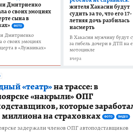
ни Дмитриенко
жителя Хакасии будут
ала о своих эмоциях
судить за то, что его 17-
ерте сына в
летняя дочь разбилась
ках»
насмерть
ФОТО
и Дмитриенко
В Хакасии мужчину будут 
а о своих эмоциях
за гибель дочери в ДТП на е
нцерта в «Лужниках»
мотоцикле
вчера
Я
дный «театр»
на трассе: в
ноярске «накрыли» ОПГ
подставщиков, которые заработа
 миллиона на страховках
ФОТО
ВИДЕО
оярске задержали членов ОПГ автоподставщиков