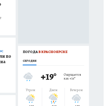
о
е
»:
ПОГОДА
В КРАСНОЯРСКЕ
ли по
ына
СЕГОДНЯ
+19
°
Ощущается
как
+16
°
Утром
Днем
Вечером