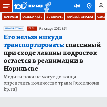
НОВОСТИ
ТОЛЬКО У НАС
ВОЕНКОРЫ
УКРАИНА: СВОДКА
СЕМЬЯ
9 января 2021 8:54
ПРОИСШЕСТВИЯ
KP.RU
Его нельзя никуда
транспортировать:
спасенный
при сходе лавины подросток
остается в реанимации в
Норильске
Медики пока не могут до конца
определить количество травм [эксклюзив
kp.ru]