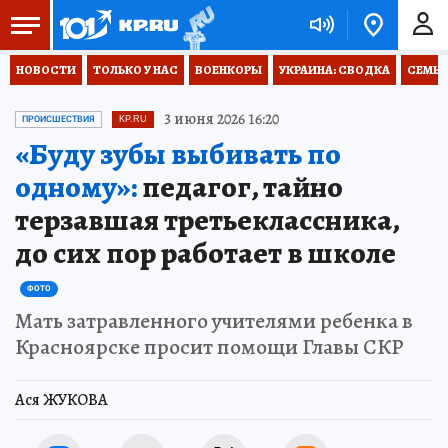
НОВОСТИ
ТОЛЬКО У НАС
ВОЕНКОРЫ
УКРАИНА: СВОДКА
СЕМЬЯ
3 июня 2026 16:20
ПРОИСШЕСТВИЯ
KP.RU
«Буду зубы выбивать по
одному»:
педагог, тайно
терзавшая третьеклассника,
до сих пор работает в школе
ФОТО
Мать затравленного учителями ребенка в
Красноярске просит помощи Главы СКР
Ася ЖУКОВА