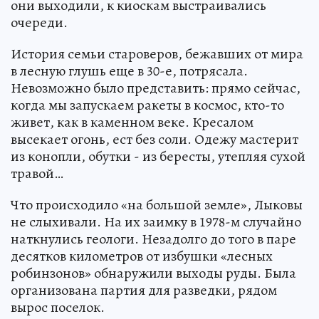
они выходили, к киоскам выстраивались
очереди.
История семьи староверов, бежавших от мира
в лесную глушь еще в 30-е, потрясала.
Невозможно было представить: прямо сейчас,
когда мы запускаем ракеты в космос, кто-то
живет, как в каменном веке. Кресалом
высекает огонь, ест без соли. Одежу мастерит
из конопли, обутки - из бересты, утепляя сухой
травой…
Что происходило «на большой земле», Лыковы
не слыхивали. На их заимку в 1978-м случайно
наткнулись геологи. Незадолго до того в паре
десятков километров от избушки «лесных
робинзонов» обнаружили выходы руды. Была
организована партия для разведки, рядом
вырос поселок.