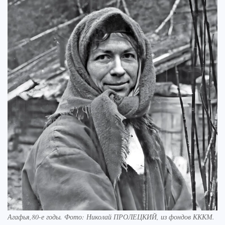
Агафья,80-е годы. Фото: Николай ПРОЛЕЦКИЙ, из фондов КККМ.