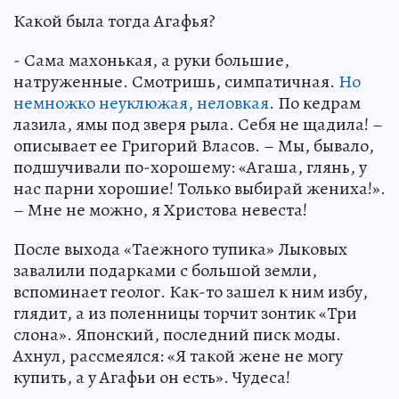
Какой была тогда Агафья?
- Сама махонькая, а руки большие,
натруженные. Смотришь, симпатичная.
Но
немножко неуклюжая, неловкая
. По кедрам
лазила, ямы под зверя рыла. Себя не щадила! –
описывает ее Григорий Власов. – Мы, бывало,
подшучивали по-хорошему: «Агаша, глянь, у
нас парни хорошие! Только выбирай жениха!».
– Мне не можно, я Христова невеста!
После выхода «Таежного тупика» Лыковых
завалили подарками с большой земли,
вспоминает геолог. Как-то зашел к ним избу,
глядит, а из поленницы торчит зонтик «Три
слона». Японский, последний писк моды.
Ахнул, рассмеялся: «Я такой жене не могу
купить, а у Агафьи он есть». Чудеса!