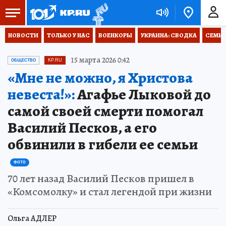
НОВОСТИ
ТОЛЬКО У НАС
ВОЕНКОРЫ
УКРАИНА: СВОДКА
СЕМЬЯ
15 марта 2026 0:42
ОБЩЕСТВО
KP.RU
«Мне не можно, я Христова
невеста!»:
Агафье Лыковой до
самой своей смерти помогал
Василий Песков, а его
обвинили в гибели ее семьи
ФОТО
70 лет назад Василий Песков пришел в
«Комсомолку» и стал легендой при жизни
Ольга АДЛЕР