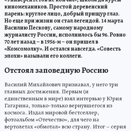
киномехаников. Простой деревенский
парень: круглое лицо, добрый прищур глаз.
Но еще при жизни он стал легендой. 14 марта
Василию Пескову, самому народному
журналисту России, исполнилось бы 96. Ровно
70 лет назад – в 1956-м – он пришел в
«Комсомолку». И остался навсегда. «Совесть
эпохи» называли его коллеги.
Отстоял заповедную Россию
Василий Михайлович признавал, у него три
главных достижения. Первым (и
единственным в мире) взял интервью у Юрия
Гагарина, только-только вернувшегося из
космоса. Издал мировой бестселлер,
фотоальбом «Отечество», для чего на
вертолетах «обмотал» всю страну. Итог – серия