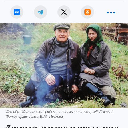
Легенда "Комсомолки" рядом с отшельницей Агафьей Лыковой.
Фото: архив семьи В.М. Пескова.
«Университетов не кончал», школа да курсы