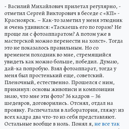
- Василий Михайлович прилетал регулярно, -
отметил Сергей Викторович в беседе с «КП» -
Красноярск. – Как-то заметил у меня этюдник
и очень удивился: «Таскаешь его по горам? Не
проще ли с фотоаппаратом? А потом уже в
мастерской можно перенести на холст». Тогда
это не показалось правильным. Но со
временем походник во мне, стремящийся
увидеть как можно больше, победил. Думаю,
дай-ка попробую. Взял фотоаппарат, тогда у
меня был простенький еще, советский.
Пленочный, естественно. Прошелся с ним,
прикинул: основы живописи и композиции
знаю, что мне эти фото? 36 кадров – 36
шедевров, договорились. Отснял, отдал на
проявку. Распечатали в лаборатории, гляжу: из
всех кадра два что-то из себя представляют.
Остальные вообще в ноль. Понял я,
не все так