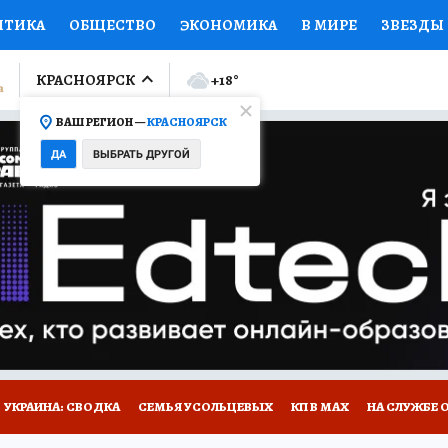
ИТИКА
ОБЩЕСТВО
ЭКОНОМИКА
В МИРЕ
ЗВЕЗДЫ
ЛУМНИСТЫ
ПРОИСШЕСТВИЯ
НАЦИОНАЛЬНЫЕ ПРОЕК
КРАСНОЯРСК
+18
°
ВАШ РЕГИОН —
КРАСНОЯРСК
Ы
ОТКРЫВАЕМ МИР
Я ЗНАЮ
СЕМЬЯ
ЖЕНСКИЕ СЕ
ДА
ВЫБРАТЬ ДРУГОЙ
ПРОМОКОДЫ
СЕРИАЛЫ
СПЕЦПРОЕКТЫ
ДЕФИЦИТ
ВИЗОР
КОЛЛЕКЦИИ
КОНКУРСЫ
РАБОТА У НАС
ГИ
НА САЙТЕ
УКРАИНА: СВОДКА
СЕМЬЯ УСОЛЬЦЕВЫХ
КП В МАХ
НА СЛУЖБЕ 