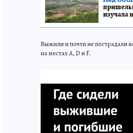
пришельце
изучала 
Выжили и почти не пострадали вс
на местах A, D и F.