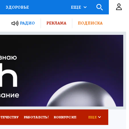
ЗДОРОВЬЕ
ЕЩЕ
ТЫ РОССИИ
РАДИО
РЕКЛАМА
ПОДПИСКА
КРЕТЫ
ПУТЕВОДИТЕЛЬ
 ЖЕЛЕЗА
ТУРИЗМ
Д ПОТРЕБИТЕЛЯ
ВСЕ О КП
ОТЕЧЕСТВУ
РАБОТА ЕСТЬ!
КОНКУРС КП
ЕЩЕ