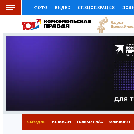
ФОТО
ВИДЕО
СПЕЦОПЕРАЦИЯ
ПОЛ
СОЦПОДДЕРЖКА
НАУКА
СПОРТ
КО
ВЫБОР ЭКСПЕРТОВ
ДОКТОР
ФИНАНС
КНИЖНАЯ ПОЛКА
ПРОГНОЗЫ НА СПОРТ
ПРЕСС-ЦЕНТР
НЕДВИЖИМОСТЬ
ТЕЛЕ
РАДИО КП
РЕКЛАМА
ТЕСТЫ
НОВОЕ 
СЕГОДНЯ:
НОВОСТИ
ТОЛЬКО У НАС
ВОЕНКОРЫ