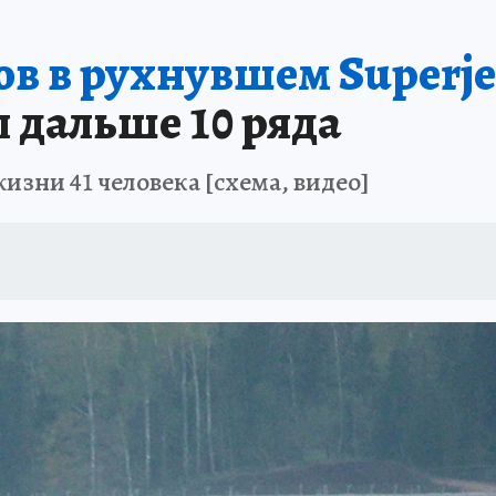
ЗЕМЛЯ И ЛЮДИ
ПРОИСШЕСТВИЯ
АФИША
ИСПЫТАНО НА СЕБ
в в рухнувшем Superjet
л дальше 10 ряда
изни 41 человека [схема, видео]