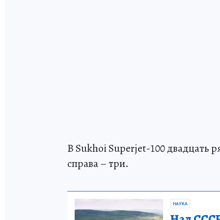
В Sukhoi Superjet-100 двадцать р
справа – три.
НАУКА
Над СССР