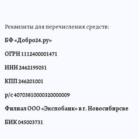
Реквизиты для перечисления средств:
БФ «Добро24.ру»
ОГРН 1112400001471
ИНН 2462195051
КПП 246201001
р/с 40703810000320000009
Филиал ООО «Экспобанк» в г. Новосибирске
БИК 045003731