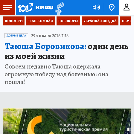
НОВОСТИ
ТОЛЬКО У НАС
ВОЕНКОРЫ
УКРАИНА: СВОДКА
СЕМЬЯ
29 января 2016 7:56
ДОБРЫЕ ДЕЛА
Таюша Боровикова:
один день
из моей жизни
Совсем недавно Таюша одержала
огромную победу над болезнью: она
пошла!