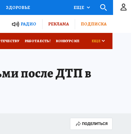
ЗДОРОВЬЕ
ЕЩЕ
ТЫ РОССИИ
РАДИО
РЕКЛАМА
ПОДПИСКА
КРЕТЫ
ПУТЕВОДИТЕЛЬ
ОТЕЧЕСТВУ
РАБОТА ЕСТЬ!
КОНКУРС КП
ЕЩЕ
 ЖЕЛЕЗА
ТУРИЗМ
Е
тьми после ДТП в
Д ПОТРЕБИТЕЛЯ
ВСЕ О КП
ПОДЕЛИТЬСЯ