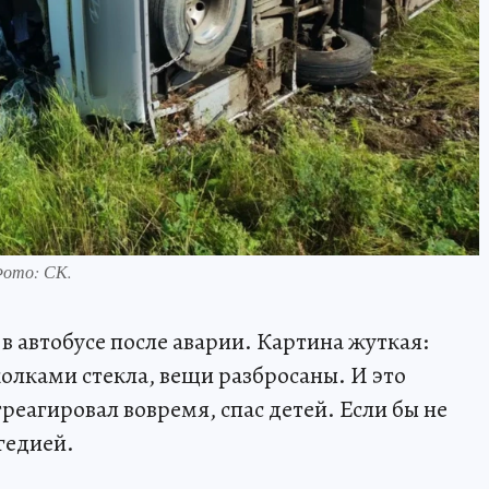
Фото: СК.
 в автобусе после аварии. Картина жуткая:
сколками стекла, вещи разбросаны. И это
треагировал вовремя, спас детей. Если бы не
гедией.