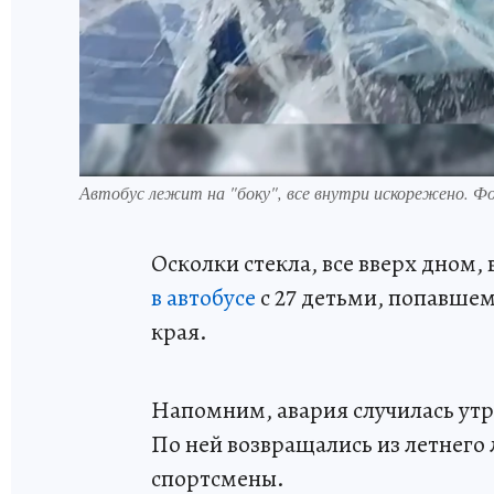
Автобус лежит на "боку", все внутри искорежено. Ф
Осколки стекла, все вверх дном
в автобусе
с 27 детьми, попавше
края.
Напомним, авария случилась утр
По ней возвращались из летнего 
спортсмены.