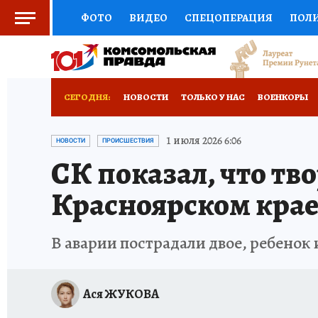
ФОТО
ВИДЕО
СПЕЦОПЕРАЦИЯ
ПОЛ
СОЦПОДДЕРЖКА
НАУКА
СПОРТ
КО
ВЫБОР ЭКСПЕРТОВ
ДОКТОР
ФИНАНС
СЕГОДНЯ:
НОВОСТИ
ТОЛЬКО У НАС
ВОЕНКОРЫ
КНИЖНАЯ ПОЛКА
ПРОГНОЗЫ НА СПОРТ
ОТДЫХ В РОССИИ
ЗАПОВЕДНАЯ РОССИЯ
1 июля 2026 6:06
НОВОСТИ
ПРОИСШЕСТВИЯ
СК показал, что тв
ПРЕСС-ЦЕНТР
НЕДВИЖИМОСТЬ
ТЕЛЕ
Красноярском кра
РАДИО КП
РЕКЛАМА
ТЕСТЫ
НОВОЕ 
В аварии пострадали двое, ребенок
Ася ЖУКОВА