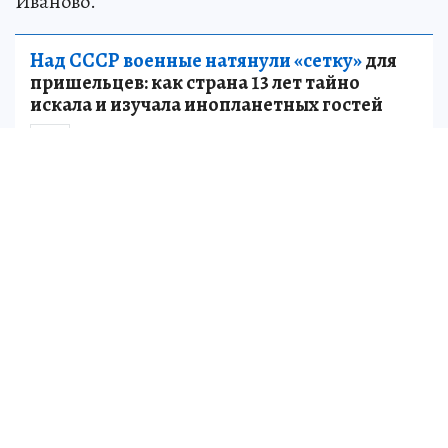
Красноярска, Томска, Санкт-Петербурга,
Иваново.
Над СССР военные натянули «сетку»
для
пришельцев: как страна 13 лет тайно
искала и изучала инопланетных гостей
НАУКА
Добавим что Ачинский перинатальный центр
был построен в рамках федеральной
программы при софинансировании из средств
краевого бюджета, его общая стоимость
составила более 2 миллиарда рублей.
Планируется, что до конца года
специализированную помощь здесь получат
более 3 тысяч будущих мам.