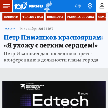
НОВОСТИ
ТОЛЬКО У НАС
ВОЕНКОРЫ
УКРАИНА: СВОДКА
СЕМЬЯ
14 декабря 2011 11:57
НОВОСТИ
Петр Пимашков красноярцам:
«Я ухожу с легким сердцем!»
Петр Иванович дал последнюю пресс-
конференцию в должности главы города