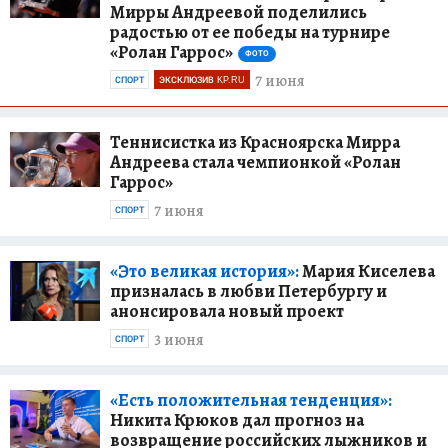
Мирры Андреевой поделились
радостью от ее победы на турнире
«Ролан Гаррос»
ФОТО
7 июня
СПОРТ
ЭКСКЛЮЗИВ KP.RU
Теннисистка из Красноярска Мирра
Андреева стала чемпионкой «Ролан
Гаррос»
7 июня
СПОРТ
«Это великая история»:
Мария Киселева
призналась в любви Петербургу и
анонсировала новый проект
3 июня
СПОРТ
«Есть положительная тенденция»:
Никита Крюков дал прогноз на
возвращение российских лыжников и