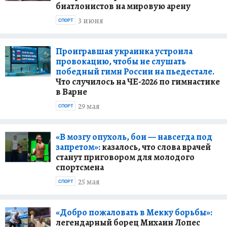
биатлонистов на мировую арену
3 июня
СПОРТ
Проигравшая украинка устроила
провокацию, чтобы не слушать
победный гимн России на пьедестале.
Что случилось на ЧЕ-2026 по гимнастике
в Варне
29 мая
СПОРТ
«В мозгу опухоль, бои — навсегда под
запретом»:
казалось, что слова врачей
станут приговором для молодого
спортсмена
25 мая
СПОРТ
«Добро пожаловать в Мекку борьбы»:
легендарный борец Михаин Лопес