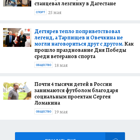
станцевал лезгинку в Дагестане
25 мая
СПОРТ
Дегтярев тепло поприветствовал
легенд, а Тарпищев и Овечкина не
могли наговориться друг с другом.
Как
прошло празднование Дня Победы
среди ветеранов спорта
18 мая
ОБЩЕСТВО
Почти 4 тысячи детей в России
занимаются футболом благодаря
социальным проектам Сергея
Ломакина
19 мая
ОБЩЕСТВО