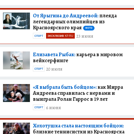
От Ярыгина до Андреевой:
плеяда
легендарных олимпийцев из
Красноярского края
ФОТО
23 июня
СПОРТ
ЭКСКЛЮЗИВ KP.RU
Елизавета Рыбак:
карьера в мировом
вейксерфинге
20 июля
СПОРТ
«Я выбрала быть бойцом»:
как Мирра
Андреева справилась с нервами и
выиграла Ролан Гаррос в 19 лет
6 июня
СПОРТ
Хохотушка стала настоящим бойцом:
близкие теннисистки из Красноярска