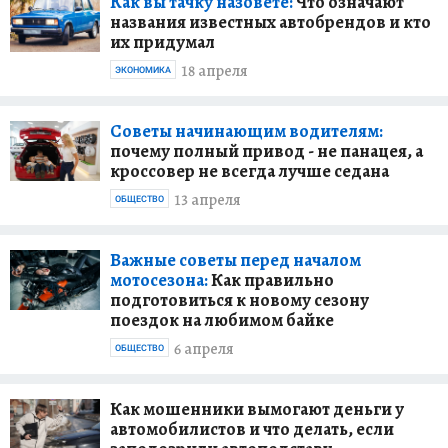
Как вы тачку назовете:
Что означают
названия известных автобрендов и кто
их придумал
18 апреля
ЭКОНОМИКА
Советы начинающим водителям:
почему полный привод - не панацея, а
кроссовер не всегда лучше седана
13 апреля
ОБЩЕСТВО
Важные советы перед началом
мотосезона:
Как правильно
подготовиться к новому сезону
поездок на любимом байке
6 апреля
ОБЩЕСТВО
Как мошенники вымогают деньги у
автомобилистов и что делать, если