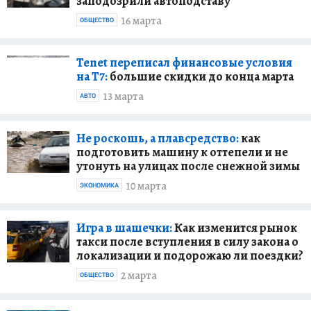
заподозрили автоподставу
16 марта
ОБЩЕСТВО
Tenet переписал финансовые условия
на T7:
большие скидки до конца марта
13 марта
АВТО
Не роскошь, а плавсредство:
как
подготовить машину к оттепели и не
утонуть на улицах после снежной зимы
10 марта
ЭКОНОМИКА
Игра в шашечки:
Как изменится рынок
такси после вступления в силу закона о
локализации и подорожаю ли поездки?
2 марта
ОБЩЕСТВО