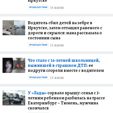
Иркутске
14 июля
ПРОИСШЕСТВИЯ
Водитель сбил детей на зебре в
Иркутске, затем оттащил раненого с
дороги и скрылся: мама рассказала о
состоянии сына
13 июля
ПРОИСШЕСТВИЯ
Что стало с 16-летней школьницей,
выжившей в страшном ДТП:
ее
подруги сгорели вместе с водителем
13 июля
ПРОИСШЕСТВИЯ
У «Лады»
сорвало крышу: семья с 3-
летним ребенком разбилась на трассе
Екатеринбург – Тюмень, мужчина
скончался