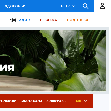
ЗДОРОВЬЕ
ЕЩЕ
ТЫ РОССИИ
РАДИО
РЕКЛАМА
ПОДПИСКА
КРЕТЫ
ПУТЕВОДИТЕЛЬ
 ЖЕЛЕЗА
ТУРИЗМ
Д ПОТРЕБИТЕЛЯ
ВСЕ О КП
ОТЕЧЕСТВУ
РАБОТА ЕСТЬ!
КОНКУРС КП
ЕЩЕ