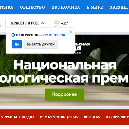
ИТИКА
ОБЩЕСТВО
ЭКОНОМИКА
В МИРЕ
ЗВЕЗДЫ
ЛУМНИСТЫ
ПРОИСШЕСТВИЯ
НАЦИОНАЛЬНЫЕ ПРОЕК
КРАСНОЯРСК
+21
°
ВАШ РЕГИОН —
КРАСНОЯРСК
Ы
ОТКРЫВАЕМ МИР
Я ЗНАЮ
СЕМЬЯ
ЖЕНСКИЕ СЕ
ДА
ВЫБРАТЬ ДРУГОЙ
ПРОМОКОДЫ
СЕРИАЛЫ
СПЕЦПРОЕКТЫ
ДЕФИЦИТ
ВИЗОР
КОЛЛЕКЦИИ
КОНКУРСЫ
РАБОТА У НАС
ГИ
НА САЙТЕ
УКРАИНА: СВОДКА
СЕМЬЯ УСОЛЬЦЕВЫХ
КП В МАХ
НА СЛУЖБЕ 