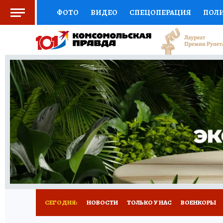
ФОТО
ВИДЕО
СПЕЦОПЕРАЦИЯ
ПОЛ
СОЦПОДДЕРЖКА
НАУКА
СПОРТ
КО
ВЫБОР ЭКСПЕРТОВ
ДОКТОР
ФИНАНС
КНИЖНАЯ ПОЛКА
ПРОГНОЗЫ НА СПОРТ
ПРЕСС-ЦЕНТР
НЕДВИЖИМОСТЬ
ТЕЛЕ
РАДИО КП
РЕКЛАМА
ТЕСТЫ
НОВОЕ 
СЕГОДНЯ:
НОВОСТИ
ТОЛЬКО У НАС
ВОЕНКОРЫ