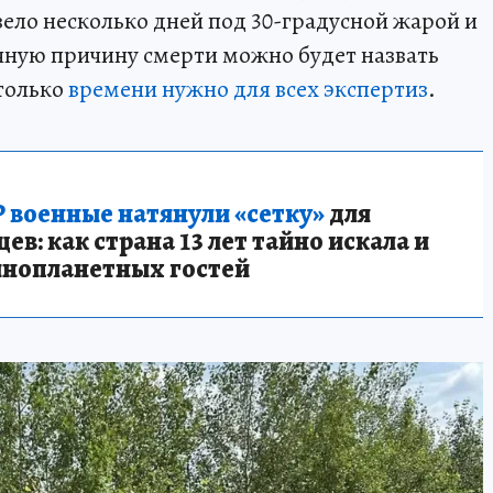
вело несколько дней под 30-градусной жарой и
чную причину смерти можно будет назвать
столько
времени нужно для всех экспертиз
.
 военные натянули «сетку»
для
в: как страна 13 лет тайно искала и
инопланетных гостей