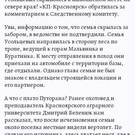
севере края? «КП-Красноярск» обратилась за
комментарием к Следственному комитету.
Увы, информацию о том, что семья скрылась за
забором, в ведомстве не подтвердили. Семья
Усольцевых направилась в сторону леса по
тропе, ведущей к горам Мальвинка и
Буратинка. К месту отправления в поход они
приехали на автомобиле с территории базы,
где отдыхали. Однако глава семьи не был
знаком с владельцем строящейся локации и
его партнером.
А что с плато Путорана? Ранее охотовед и
преподаватель Красноярского аграрного
университета Дмитрий Беленюк нам
рассказал, что после исчезновения семьи
около поселка местные видели вертолет. По
словам его источника, здесь хватает мест, где в