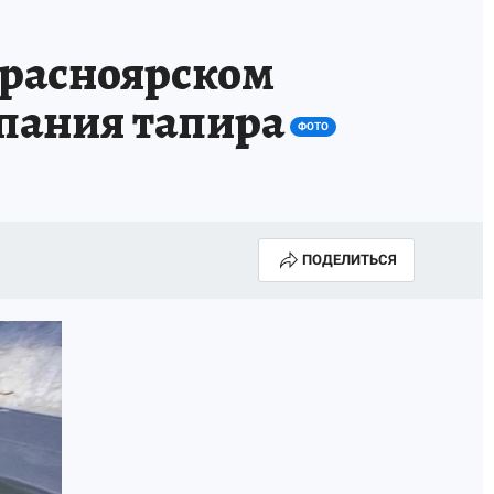
Е
красноярском
упания тапира
ФОТО
ПОДЕЛИТЬСЯ