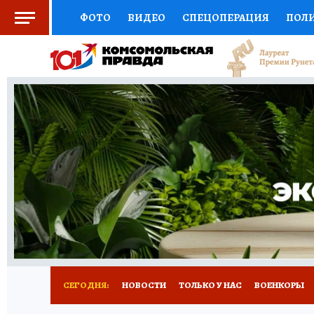
ФОТО
ВИДЕО
СПЕЦОПЕРАЦИЯ
ПОЛ
СОЦПОДДЕРЖКА
НАУКА
СПОРТ
КО
ВЫБОР ЭКСПЕРТОВ
ДОКТОР
ФИНАНС
КНИЖНАЯ ПОЛКА
ПРОГНОЗЫ НА СПОРТ
ПРЕСС-ЦЕНТР
НЕДВИЖИМОСТЬ
ТЕЛЕ
РАДИО КП
РЕКЛАМА
ТЕСТЫ
НОВОЕ 
СЕГОДНЯ:
НОВОСТИ
ТОЛЬКО У НАС
ВОЕНКОРЫ