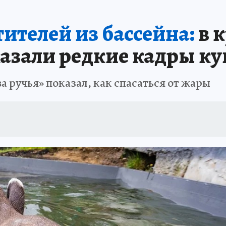
ЗЕМЛЯ И ЛЮДИ
ПРОИСШЕСТВИЯ
АФИША
ИСПЫТАНО НА СЕБ
тителей из бассейна:
в 
казали редкие кадры к
а ручья» показал, как спасаться от жары