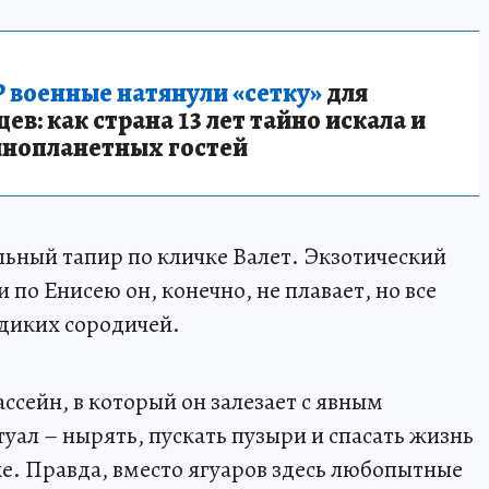
 военные натянули «сетку»
для
в: как страна 13 лет тайно искала и
инопланетных гостей
льный тапир по кличке Валет. Экзотический
 по Енисею он, конечно, не плавает, но все
 диких сородичей.
ассейн, в который он залезает с явным
уал – нырять, пускать пузыри и спасать жизнь
ке. Правда, вместо ягуаров здесь любопытные