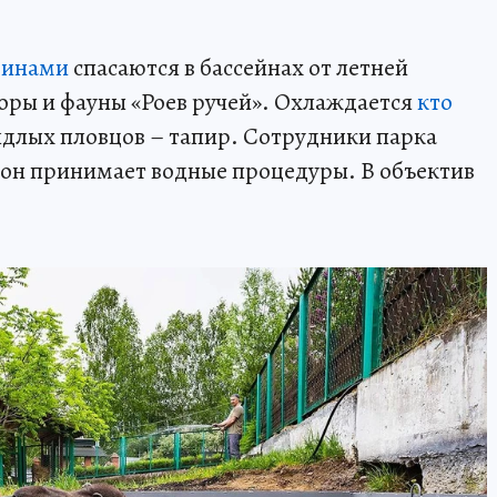
винами
спасаются в бассейнах от летней
оры и фауны «Роев ручей». Охлаждается
кто
аядлых пловцов – тапир. Сотрудники парка
к он принимает водные процедуры. В объектив