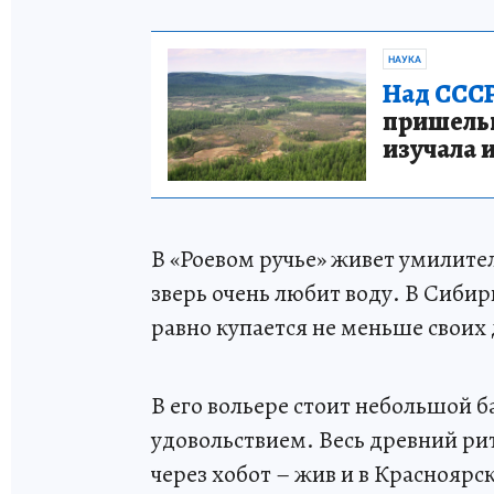
НАУКА
Над СССР
пришельце
изучала 
В «Роевом ручье» живет умилите
зверь очень любит воду. В Сибири
равно купается не меньше своих
В его вольере стоит небольшой б
удовольствием. Весь древний рит
через хобот – жив и в Красноярс