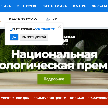
ИТИКА
ОБЩЕСТВО
ЭКОНОМИКА
В МИРЕ
ЗВЕЗДЫ
ЛУМНИСТЫ
ПРОИСШЕСТВИЯ
НАЦИОНАЛЬНЫЕ ПРОЕК
КРАСНОЯРСК
+18
°
ВАШ РЕГИОН —
КРАСНОЯРСК
Ы
ОТКРЫВАЕМ МИР
Я ЗНАЮ
СЕМЬЯ
ЖЕНСКИЕ СЕ
ДА
ВЫБРАТЬ ДРУГОЙ
ПРОМОКОДЫ
СЕРИАЛЫ
СПЕЦПРОЕКТЫ
ДЕФИЦИТ
ВИЗОР
КОЛЛЕКЦИИ
КОНКУРСЫ
РАБОТА У НАС
ГИ
НА САЙТЕ
УКРАИНА: СВОДКА
СЕМЬЯ УСОЛЬЦЕВЫХ
КП В МАХ
НА СЛУЖБЕ 