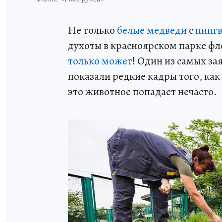
Не только
белые медведи
с
пинг
духоты в красноярском парке фл
только может
! Один из самых з
показали редкие кадры того, ка
это животное попадает нечасто.