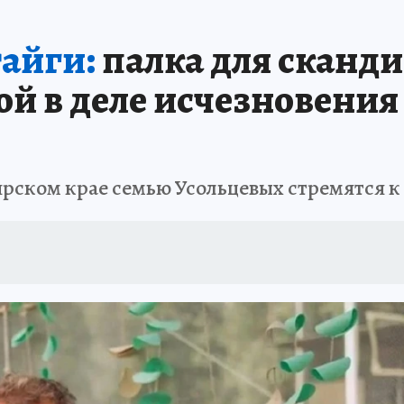
ЗЕМЛЯ И ЛЮДИ
ПРОИСШЕСТВИЯ
АФИША
ИСПЫТАНО НА СЕБ
тайги:
палка для сканд
ой в деле исчезновения
е
ском крае семью Усольцевых стремятся к