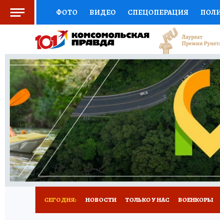
ФОТО
ВИДЕО
СПЕЦОПЕРАЦИЯ
ПОЛ
СОЦПОДДЕРЖКА
НАУКА
СПОРТ
КО
ВЫБОР ЭКСПЕРТОВ
ДОКТОР
ФИНАНС
КНИЖНАЯ ПОЛКА
ПРОГНОЗЫ НА СПОРТ
ПРЕСС-ЦЕНТР
НЕДВИЖИМОСТЬ
ТЕЛЕ
РАДИО КП
РЕКЛАМА
ТЕСТЫ
НОВОЕ 
СЕГОДНЯ:
НОВОСТИ
ТОЛЬКО У НАС
ВОЕНКОРЫ