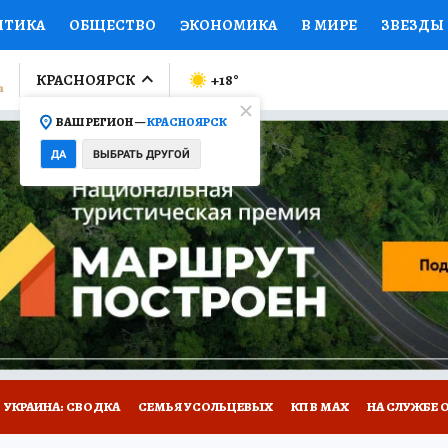
ИТИКА
ОБЩЕСТВО
ЭКОНОМИКА
В МИРЕ
ЗВЕЗДЫ
ЛУМНИСТЫ
ПРОИСШЕСТВИЯ
НАЦИОНАЛЬНЫЕ ПРОЕК
КРАСНОЯРСК
+18
°
ВАШ РЕГИОН —
КРАСНОЯРСК
Ы
ОТКРЫВАЕМ МИР
Я ЗНАЮ
СЕМЬЯ
ЖЕНСКИЕ СЕ
ДА
ВЫБРАТЬ ДРУГОЙ
ПРОМОКОДЫ
СЕРИАЛЫ
СПЕЦПРОЕКТЫ
ДЕФИЦИТ
ВИЗОР
КОЛЛЕКЦИИ
КОНКУРСЫ
РАБОТА У НАС
ГИ
НА САЙТЕ
УКРАИНА: СВОДКА
СЕМЬЯ УСОЛЬЦЕВЫХ
КП В МАХ
НА СЛУЖБЕ 