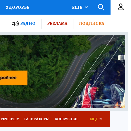
ЗДОРОВЬЕ
ЕЩЕ
ТЫ РОССИИ
РАДИО
РЕКЛАМА
ПОДПИСКА
КРЕТЫ
ПУТЕВОДИТЕЛЬ
 ЖЕЛЕЗА
ТУРИЗМ
Д ПОТРЕБИТЕЛЯ
ВСЕ О КП
ОТЕЧЕСТВУ
РАБОТА ЕСТЬ!
КОНКУРС КП
ЕЩЕ