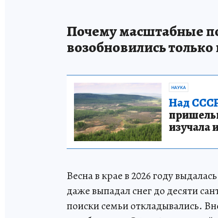
Почему масштабные п
возобновились только 
НАУКА
Над СССР
пришельце
изучала 
Весна в крае в 2026 году выдалас
даже выпадал снег до десяти с
поиски семьи откладывались. Вн