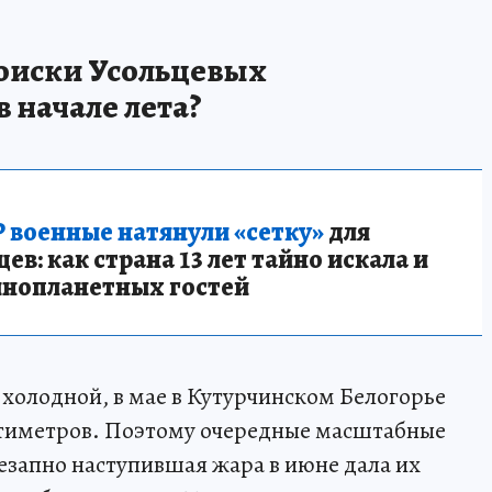
оиски Усольцевых
в начале лета?
 военные натянули «сетку»
для
в: как страна 13 лет тайно искала и
инопланетных гостей
ь холодной, в мае в Кутурчинском Белогорье
антиметров. Поэтому очередные масштабные
езапно наступившая жара в июне дала их