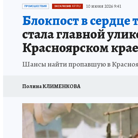
ОТДЫХ В РОССИИ
ЗАПОВЕДНАЯ РОССИЯ
10 июня 2026 9:41
ПРОИСШЕСТВИЯ
ЭКСКЛЮЗИВ KP.RU
Блокпост в сердце 
стала главной улик
Красноярском кра
Шансы найти пропавшую в Краснояр
Полина КЛИМЕНКОВА