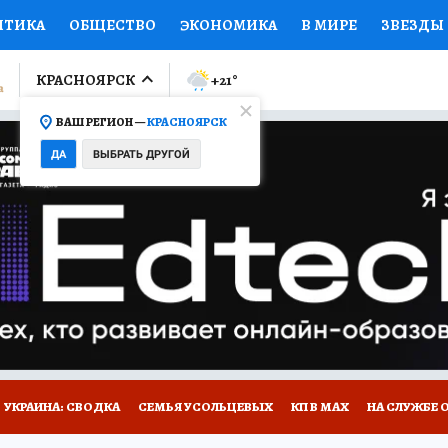
ИТИКА
ОБЩЕСТВО
ЭКОНОМИКА
В МИРЕ
ЗВЕЗДЫ
ЛУМНИСТЫ
ПРОИСШЕСТВИЯ
НАЦИОНАЛЬНЫЕ ПРОЕК
КРАСНОЯРСК
+21
°
ВАШ РЕГИОН —
КРАСНОЯРСК
Ы
ОТКРЫВАЕМ МИР
Я ЗНАЮ
СЕМЬЯ
ЖЕНСКИЕ СЕ
ДА
ВЫБРАТЬ ДРУГОЙ
ПРОМОКОДЫ
СЕРИАЛЫ
СПЕЦПРОЕКТЫ
ДЕФИЦИТ
ВИЗОР
КОЛЛЕКЦИИ
КОНКУРСЫ
РАБОТА У НАС
ГИ
НА САЙТЕ
УКРАИНА: СВОДКА
СЕМЬЯ УСОЛЬЦЕВЫХ
КП В МАХ
НА СЛУЖБЕ 