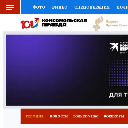
ФОТО
ВИДЕО
СПЕЦОПЕРАЦИЯ
ПОЛ
СОЦПОДДЕРЖКА
НАУКА
СПОРТ
КО
ВЫБОР ЭКСПЕРТОВ
ДОКТОР
ФИНАНС
КНИЖНАЯ ПОЛКА
ПРОГНОЗЫ НА СПОРТ
ПРЕСС-ЦЕНТР
НЕДВИЖИМОСТЬ
ТЕЛЕ
РАДИО КП
РЕКЛАМА
ТЕСТЫ
НОВОЕ 
СЕГОДНЯ:
НОВОСТИ
ТОЛЬКО У НАС
ВОЕНКОРЫ