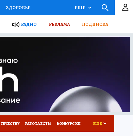
ЗДОРОВЬЕ
ЕЩЕ
ТЫ РОССИИ
РАДИО
РЕКЛАМА
ПОДПИСКА
КРЕТЫ
ПУТЕВОДИТЕЛЬ
 ЖЕЛЕЗА
ТУРИЗМ
Д ПОТРЕБИТЕЛЯ
ВСЕ О КП
ОТЕЧЕСТВУ
РАБОТА ЕСТЬ!
КОНКУРС КП
ЕЩЕ