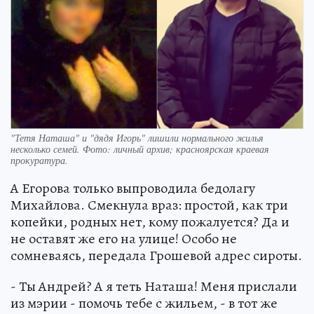
"Тетя Наташа" и "дядя Игорь" лишили нормального жилья
несколько семей. Фото: личный архив; красноярская краевая
прокуратура.
А Егорова только выпроводила бедолагу
Михайлова. Смекнула враз: простой, как три
копейки, родных нет, кому пожалуется? Да и
не оставят же его на улице! Особо не
сомневаясь, передала Грошевой адрес сироты.
- Ты Андрей? А я теть Наташа! Меня прислали
из мэрии - помочь тебе с жильем, - в тот же