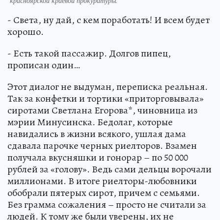
красноярской краевой прокуратуры.
- Света, ну дай, с кем поработать! И всем будет
хорошо.
- Есть такой пассажир. Долгов пипец,
прописан один…
Этот диалог не выдуман, переписка реальная.
Так за конфетки и тортики «приторговывала»
сиротами Светлана Егорова*, чиновница из
мэрии Минусинска. Бедолаг, которые
навидались в жизни всякого, ушлая дама
сдавала парочке черных риелторов. Взамен
получала вкусняшки и гонорар – по 50 000
рублей за «голову». Ведь сами дельцы ворочали
миллионами. В итоге риелторы-любовники
обобрали пятерых сирот, причем с семьями.
Без грамма сожаления – просто не считали за
людей. К тому же были уверены, их не