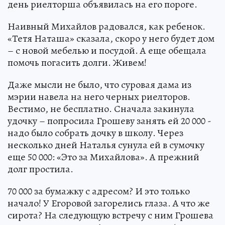
день риелторша объявилась на его пороге.
Наивный Михайлов радовался, как ребенок.
«Тетя Наташа» сказала, скоро у него будет дом
– с новой мебелью и посудой. А еще обещала
помочь погасить долги. Живем!
Даже мысли не было, что суровая дама из
мэрии навела на него черных риелторов.
Вестимо, не бесплатно. Сначала закинула
удочку – попросила Грошеву занять ей 20 000 -
надо было собрать дочку в школу. Через
несколько дней Наталья сунула ей в сумочку
еще 50 000: «Это за Михайлова». А прежний
долг простила.
70 000 за бумажку с адресом? И это только
начало! У Егоровой загорелись глаза. А что же
сирота? На следующую встречу с ним Грошева