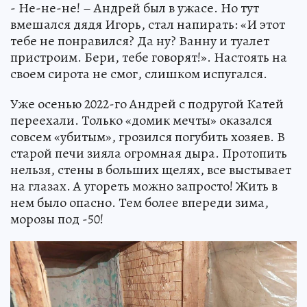
- Не-не-не! – Андрей был в ужасе. Но тут
вмешался дядя Игорь, стал напирать: «И этот
тебе не понравился? Да ну? Ванну и туалет
пристроим. Бери, тебе говорят!». Настоять на
своем сирота не смог, слишком испугался.
Уже осенью 2022-го Андрей с подругой Катей
переехали. Только «домик мечты» оказался
совсем «убитым», грозился погубить хозяев. В
старой печи зияла огромная дыра. Протопить
нельзя, стены в больших щелях, все выстывает
на глазах. А угореть можно запросто! Жить в
нем было опасно. Тем более впереди зима,
морозы под -50!