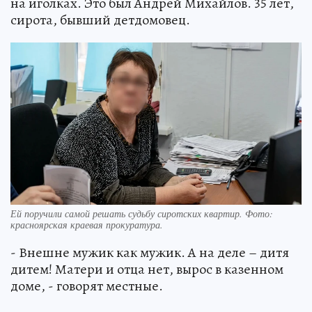
на иголках. Это был Андрей Михайлов. 35 лет,
сирота, бывший детдомовец.
Ей поручили самой решать судьбу сиротских квартир. Фото:
красноярская краевая прокуратура.
- Внешне мужик как мужик. А на деле – дитя
дитем! Матери и отца нет, вырос в казенном
доме, - говорят местные.