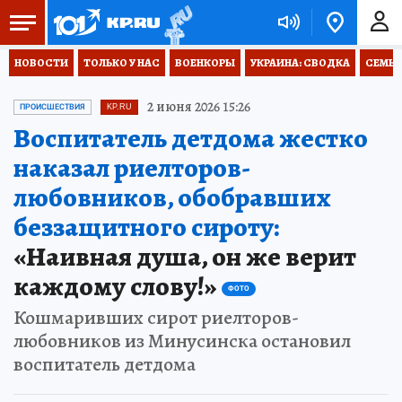
НОВОСТИ
ТОЛЬКО У НАС
ВОЕНКОРЫ
УКРАИНА: СВОДКА
СЕМЬЯ
2 июня 2026 15:26
ПРОИСШЕСТВИЯ
KP.RU
Воспитатель детдома жестко
наказал риелторов-
любовников, обобравших
беззащитного сироту:
«Наивная душа, он же верит
каждому слову!»
ФОТО
Кошмаривших сирот риелторов-
любовников из Минусинска остановил
воспитатель детдома