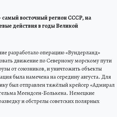
– самый восточный регион СССР, на
евые действия в годы Великой
ние разработало операцию «Вундерланд»
изовать движение по Северному морскому пути
рузы от союзников, и уничтожить объекты
ция была намечена на середину августа. Для
тику был отправлен тяжёлый крейсер «Адмирал
гельма Меендсен-Болькена. Немецкие
азведку и обстрелы советских полярных