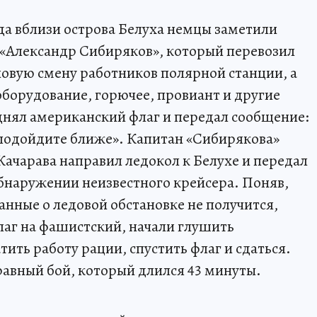
ода вблизи острова Белуха немцы заметили
 «Александр Сибиряков», который перевозил
овую смену работников полярной станции, а
оборудование, горючее, провиант и другие
нял американский флаг и передал сообщение:
, подойдите ближе». Капитан «Сибирякова»
чарава направил ледокол к Белухе и передал
бнаружении неизвестного крейсера. Поняв,
данные о ледовой обстановке не получится,
аг на фашистский, начали глушить
ить работу рации, спустить флаг и сдаться.
равный бой, который длился 43 минуты.