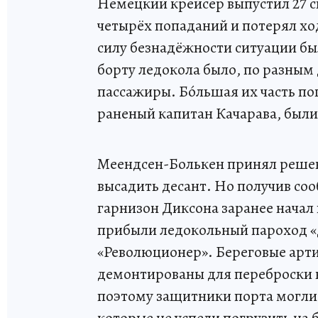
Немецкий крейсер выпустил 27 с
четырёх попаданий и потерял хо
силу безнадёжности ситуации бы
борту ледокола было, по разным 
пассажиры. Бóльшая их часть поги
раненый капитан Качарава, были 
Меендсен-Болькен принял решен
высадить десант. Но получив со
гарнизон Диксона заранее начал п
прибыли ледокольный пароход «
«Революционер». Береговые арт
демонтированы для переброски н
поэтому защитники порта могли 
которые не успели погрузить на 