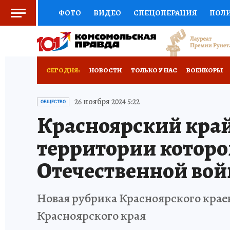
ФОТО
ВИДЕО
СПЕЦОПЕРАЦИЯ
ПОЛ
СОЦПОДДЕРЖКА
НАУКА
СПОРТ
КО
ВЫБОР ЭКСПЕРТОВ
ДОКТОР
ФИНАНС
СЕГОДНЯ:
НОВОСТИ
ТОЛЬКО У НАС
ВОЕНКОРЫ
КНИЖНАЯ ПОЛКА
ПРОГНОЗЫ НА СПОРТ
ОТДЫХ В РОССИИ
ЗАПОВЕДНАЯ РОССИЯ
26 ноября 2024 5:22
ОБЩЕСТВО
Красноярский край
ПРЕСС-ЦЕНТР
НЕДВИЖИМОСТЬ
ТЕЛЕ
территории которо
РАДИО КП
РЕКЛАМА
ТЕСТЫ
НОВОЕ 
Отечественной во
Новая рубрика Красноярского краев
Красноярского края