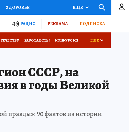
ЗДОРОВЬЕ
ЕЩЕ
ТЫ РОССИИ
РАДИО
РЕКЛАМА
ПОДПИСКА
КРЕТЫ
ПУТЕВОДИТЕЛЬ
ОТЕЧЕСТВУ
РАБОТА ЕСТЬ!
КОНКУРС КП
ЕЩЕ
 ЖЕЛЕЗА
ТУРИЗМ
Е
гион СССР, на
Д ПОТРЕБИТЕЛЯ
ВСЕ О КП
вия в годы Великой
й правды»: 90 фактов из истории