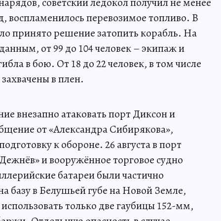
нарядов, советский ледокол получил не менее
д, воспламенилось перевозимое топливо. В
ло принято решение затопить корабль. На
данным, от 99 до 104 человек – экипаж и
бла в бою. От 18 до 22 человек, в том числе
захвачены в плен.
ие внезапно атаковать порт Диксон и
общение от «Александра Сибирякова»,
одготовку к обороне. 26 августа в порт
Дежнёв» и вооружённое торговое судно
иллерийские батареи были частично
а базу в Белушьей губе на Новой Земле,
использовать только две гаубицы 152-мм,
баржи. Отдельную опасность в случае