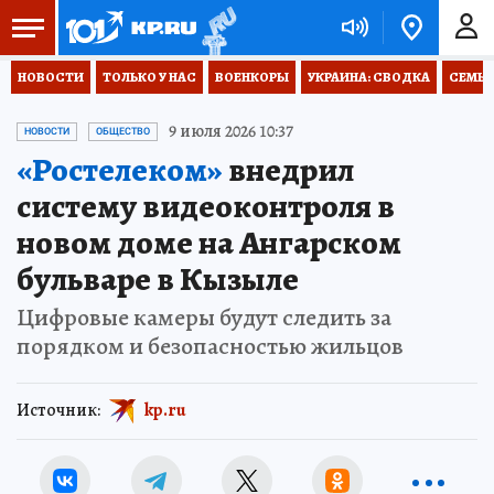
НОВОСТИ
ТОЛЬКО У НАС
ВОЕНКОРЫ
УКРАИНА: СВОДКА
СЕМЬЯ
9 июля 2026 10:37
НОВОСТИ
ОБЩЕСТВО
«Ростелеком»
внедрил
систему видеоконтроля в
новом доме на Ангарском
бульваре в Кызыле
Цифровые камеры будут следить за
порядком и безопасностью жильцов
Источник:
kp.ru