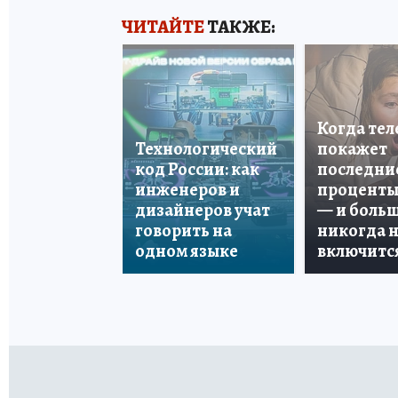
ЧИТАЙТЕ
ТАКЖЕ:
Когда те
Технологический
покажет
код России: как
последни
инженеров и
проценты
дизайнеров учат
— и боль
говорить на
никогда 
одном языке
включитс