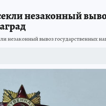
ЗЕМЛЯ И ЛЮДИ
ПРОИСШЕСТВИЯ
АФИША
ИСПЫТАНО НА СЕБ
секли незаконный выво
аград
и незаконный вывоз государственных наг