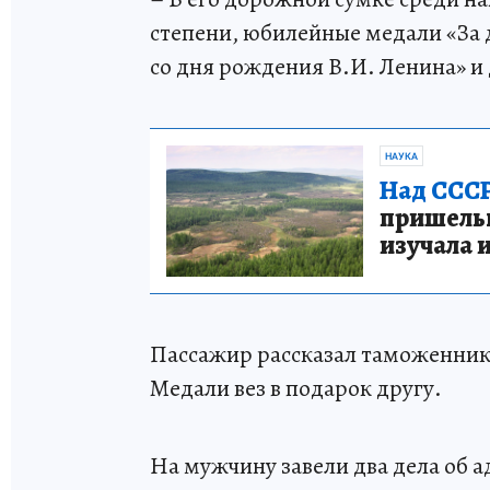
степени, юбилейные медали «За 
со дня рождения В.И. Ленина» и 
НАУКА
Над СССР
пришельце
изучала 
Пассажир рассказал таможенника
Медали вез в подарок другу.
На мужчину завели два дела об