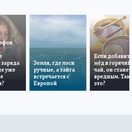
лефон
е
Если добавит
 заряда
Земля, где лоси
мёд в горячий
ше уже
ручные, а тайга
чай, он станет
не
встречается с
вредным. Так 
я?
Европой
это?