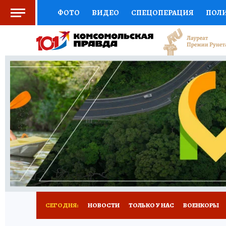
ФОТО
ВИДЕО
СПЕЦОПЕРАЦИЯ
ПОЛ
СОЦПОДДЕРЖКА
НАУКА
СПОРТ
КО
ВЫБОР ЭКСПЕРТОВ
ДОКТОР
ФИНАНС
КНИЖНАЯ ПОЛКА
ПРОГНОЗЫ НА СПОРТ
ПРЕСС-ЦЕНТР
НЕДВИЖИМОСТЬ
ТЕЛЕ
РАДИО КП
РЕКЛАМА
ТЕСТЫ
НОВОЕ 
СЕГОДНЯ:
НОВОСТИ
ТОЛЬКО У НАС
ВОЕНКОРЫ