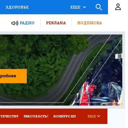
ЗДОРОВЬЕ
ЕЩЕ
ТЫ РОССИИ
РАДИО
РЕКЛАМА
ПОДПИСКА
КРЕТЫ
ПУТЕВОДИТЕЛЬ
 ЖЕЛЕЗА
ТУРИЗМ
Д ПОТРЕБИТЕЛЯ
ВСЕ О КП
ОТЕЧЕСТВУ
РАБОТА ЕСТЬ!
КОНКУРС КП
ЕЩЕ