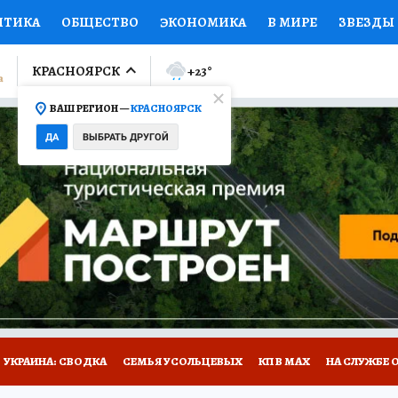
ИТИКА
ОБЩЕСТВО
ЭКОНОМИКА
В МИРЕ
ЗВЕЗДЫ
ЛУМНИСТЫ
ПРОИСШЕСТВИЯ
НАЦИОНАЛЬНЫЕ ПРОЕК
КРАСНОЯРСК
+23
°
ВАШ РЕГИОН —
КРАСНОЯРСК
Ы
ОТКРЫВАЕМ МИР
Я ЗНАЮ
СЕМЬЯ
ЖЕНСКИЕ СЕ
ДА
ВЫБРАТЬ ДРУГОЙ
ПРОМОКОДЫ
СЕРИАЛЫ
СПЕЦПРОЕКТЫ
ДЕФИЦИТ
ВИЗОР
КОЛЛЕКЦИИ
КОНКУРСЫ
РАБОТА У НАС
ГИ
НА САЙТЕ
УКРАИНА: СВОДКА
СЕМЬЯ УСОЛЬЦЕВЫХ
КП В МАХ
НА СЛУЖБЕ 