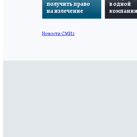
получить право
в одной
на излечение
компани
Новости СМИ2