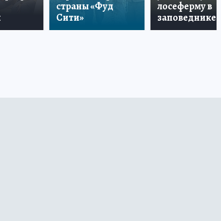
страны «Фуд
лосеферму в
и
Сити»
заповеднике!