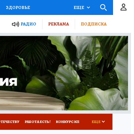
ЗДОРОВЬЕ
ЕЩЕ
ТЫ РОССИИ
РАДИО
РЕКЛАМА
ПОДПИСКА
КРЕТЫ
ПУТЕВОДИТЕЛЬ
 ЖЕЛЕЗА
ТУРИЗМ
Д ПОТРЕБИТЕЛЯ
ВСЕ О КП
ОТЕЧЕСТВУ
РАБОТА ЕСТЬ!
КОНКУРС КП
ЕЩЕ