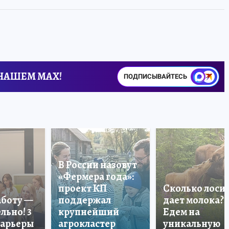
 НАШЕМ MAX!
ПОДПИСЫВАЙТЕСЬ
В России назовут
«Фермера года»:
проект КП
Сколько лоси
аботу —
поддержал
дает молока?
льно! 3
крупнейший
Едем на
карьеры
агрокластер
уникальную