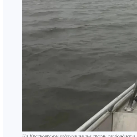
На Красноярском водохранилище спасли сапбордиста