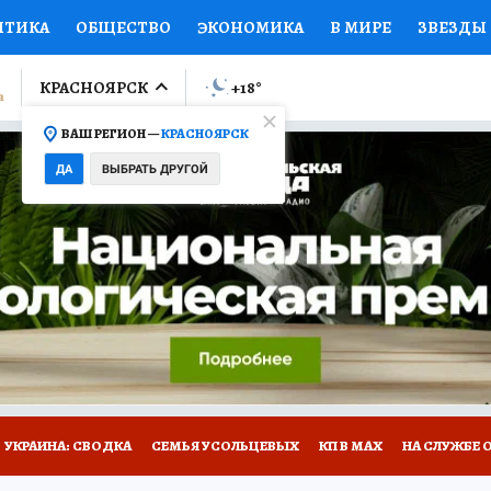
ИТИКА
ОБЩЕСТВО
ЭКОНОМИКА
В МИРЕ
ЗВЕЗДЫ
ЛУМНИСТЫ
ПРОИСШЕСТВИЯ
НАЦИОНАЛЬНЫЕ ПРОЕК
КРАСНОЯРСК
+18
°
ВАШ РЕГИОН —
КРАСНОЯРСК
Ы
ОТКРЫВАЕМ МИР
Я ЗНАЮ
СЕМЬЯ
ЖЕНСКИЕ СЕ
ДА
ВЫБРАТЬ ДРУГОЙ
ПРОМОКОДЫ
СЕРИАЛЫ
СПЕЦПРОЕКТЫ
ДЕФИЦИТ
ВИЗОР
КОЛЛЕКЦИИ
КОНКУРСЫ
РАБОТА У НАС
ГИ
НА САЙТЕ
УКРАИНА: СВОДКА
СЕМЬЯ УСОЛЬЦЕВЫХ
КП В МАХ
НА СЛУЖБЕ 