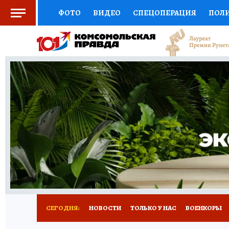
ФОТО
ВИДЕО
СПЕЦОПЕРАЦИЯ
ПОЛ
СОЦПОДДЕРЖКА
НАУКА
СПОРТ
КО
ВЫБОР ЭКСПЕРТОВ
ДОКТОР
ФИНАНС
КНИЖНАЯ ПОЛКА
ПРОГНОЗЫ НА СПОРТ
ПРЕСС-ЦЕНТР
НЕДВИЖИМОСТЬ
ТЕЛЕ
РАДИО КП
РЕКЛАМА
ТЕСТЫ
НОВОЕ 
СЕГОДНЯ:
НОВОСТИ
ТОЛЬКО У НАС
ВОЕНКОРЫ