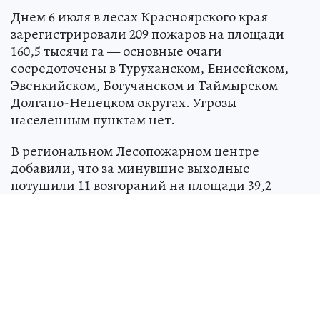
Днем 6 июля в лесах Красноярского края
зарегистрировали 209 пожаров на площади
160,5 тысячи га — основные очаги
сосредоточены в Туруханском, Енисейском,
Эвенкийском, Богучанском и Таймырском
Долгано-Ненецком округах. Угрозы
населенным пунктам нет.
В региональном Лесопожарном центре
добавили, что за минувшие выходные
потушили 11 возгораний на площади 39,2
тысячи га. Действия специалистов
координирует оперативный штаб, который
постоянно находится на связи с
территориями, где складывается наиболее
напряженная обстановка.