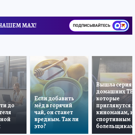
 НАШЕМ MAX!
ПОДПИСЫВАЙТЕСЬ
Вышла серия
домашних ТВ
Если добавить
которые
ти до
мёд в горячий
приглянутся 
теля
чай, он станет
киноманам, и
дной
вредным. Так ли
спортивным
и
это?
болельщикам