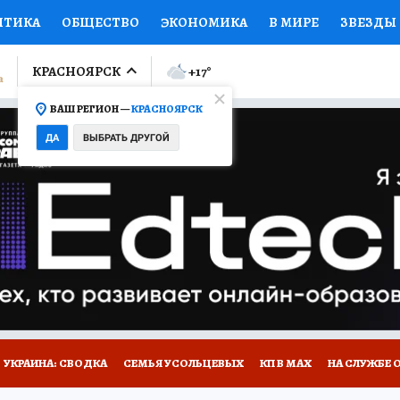
ИТИКА
ОБЩЕСТВО
ЭКОНОМИКА
В МИРЕ
ЗВЕЗДЫ
ЛУМНИСТЫ
ПРОИСШЕСТВИЯ
НАЦИОНАЛЬНЫЕ ПРОЕК
КРАСНОЯРСК
+17
°
ВАШ РЕГИОН —
КРАСНОЯРСК
Ы
ОТКРЫВАЕМ МИР
Я ЗНАЮ
СЕМЬЯ
ЖЕНСКИЕ СЕ
ДА
ВЫБРАТЬ ДРУГОЙ
ПРОМОКОДЫ
СЕРИАЛЫ
СПЕЦПРОЕКТЫ
ДЕФИЦИТ
ВИЗОР
КОЛЛЕКЦИИ
КОНКУРСЫ
РАБОТА У НАС
ГИ
НА САЙТЕ
УКРАИНА: СВОДКА
СЕМЬЯ УСОЛЬЦЕВЫХ
КП В МАХ
НА СЛУЖБЕ 