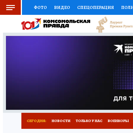
ФОТО
ВИДЕО
СПЕЦОПЕРАЦИЯ
ПОЛ
СОЦПОДДЕРЖКА
НАУКА
СПОРТ
КО
ВЫБОР ЭКСПЕРТОВ
ДОКТОР
ФИНАНС
КНИЖНАЯ ПОЛКА
ПРОГНОЗЫ НА СПОРТ
ПРЕСС-ЦЕНТР
НЕДВИЖИМОСТЬ
ТЕЛЕ
РАДИО КП
РЕКЛАМА
ТЕСТЫ
НОВОЕ 
СЕГОДНЯ:
НОВОСТИ
ТОЛЬКО У НАС
ВОЕНКОРЫ