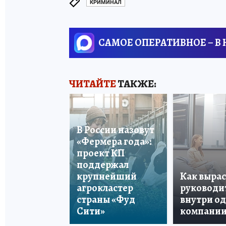
КРИМИНАЛ
САМОЕ ОПЕРАТИВНОЕ – В
ЧИТАЙТЕ
ТАКЖЕ:
В России назовут
«Фермера года»:
проект КП
поддержал
крупнейший
Как вырас
агрокластер
руководи
страны «Фуд
внутри о
Сити»
компани