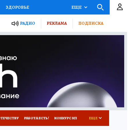
ЗДОРОВЬЕ
ЕЩЕ
ТЫ РОССИИ
РАДИО
РЕКЛАМА
ПОДПИСКА
КРЕТЫ
ПУТЕВОДИТЕЛЬ
 ЖЕЛЕЗА
ТУРИЗМ
Д ПОТРЕБИТЕЛЯ
ВСЕ О КП
ОТЕЧЕСТВУ
РАБОТА ЕСТЬ!
КОНКУРС КП
ЕЩЕ