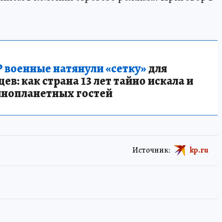
 военные натянули «сетку»
для
в: как страна 13 лет тайно искала и
инопланетных гостей
Источник:
kp.ru