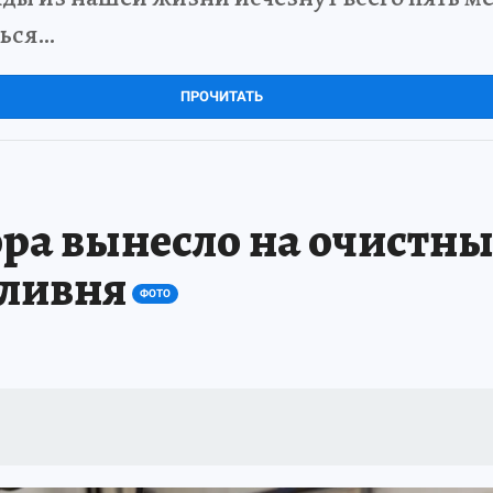
ться…
ПРОЧИТАТЬ
ора вынесло на очистн
 ливня
ФОТО