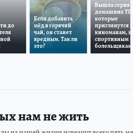
Вышла серия
домашних ТВ
Если добавить
которые
ти до
мёд в горячий
приглянутся 
теля
чай, он станет
киноманам, и
дной
вредным. Так ли
спортивным
и
это?
болельщикам
рых нам не жить
ды из нашей жизни исчезнут всего пять мет