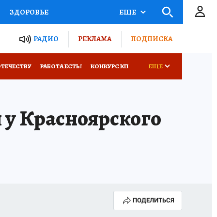
ЗДОРОВЬЕ
ЕЩЕ
ТЫ РОССИИ
РАДИО
РЕКЛАМА
ПОДПИСКА
КРЕТЫ
ПУТЕВОДИТЕЛЬ
ОТЕЧЕСТВУ
РАБОТА ЕСТЬ!
КОНКУРС КП
ЕЩЕ
 ЖЕЛЕЗА
ТУРИЗМ
Е
 у Красноярского
Д ПОТРЕБИТЕЛЯ
ВСЕ О КП
ПОДЕЛИТЬСЯ