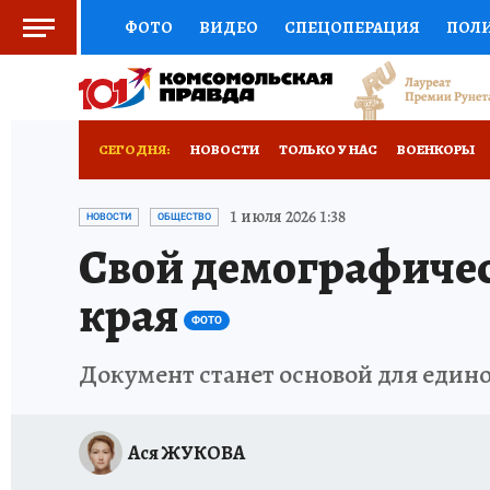
ФОТО
ВИДЕО
СПЕЦОПЕРАЦИЯ
ПОЛ
СОЦПОДДЕРЖКА
НАУКА
СПОРТ
КО
ВЫБОР ЭКСПЕРТОВ
ДОКТОР
ФИНАНС
СЕГОДНЯ:
НОВОСТИ
ТОЛЬКО У НАС
ВОЕНКОРЫ
КНИЖНАЯ ПОЛКА
ПРОГНОЗЫ НА СПОРТ
ОТДЫХ В РОССИИ
ЗАПОВЕДНАЯ РОССИЯ
1 июля 2026 1:38
НОВОСТИ
ОБЩЕСТВО
Свой демографичес
ПРЕСС-ЦЕНТР
НЕДВИЖИМОСТЬ
ТЕЛЕ
края
РАДИО КП
РЕКЛАМА
ТЕСТЫ
НОВОЕ 
ФОТО
Документ станет основой для един
Ася ЖУКОВА