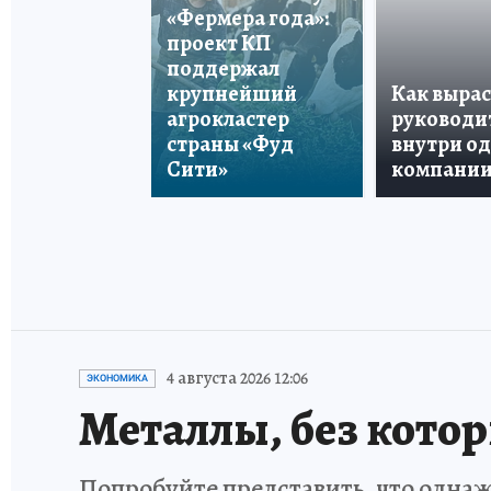
«Фермера года»:
проект КП
поддержал
крупнейший
Как вырас
агрокластер
руководи
страны «Фуд
внутри о
Сити»
компани
4 августа 2026 12:06
ЭКОНОМИКА
Металлы, без кото
Попробуйте представить, что однаж