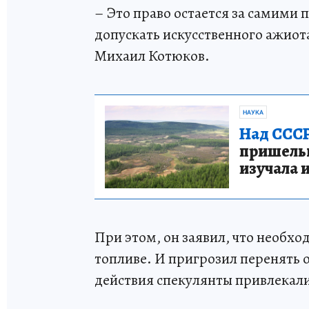
– Это право остается за самими
допускать искусственного ажиот
Михаил Котюков.
НАУКА
Над СССР
пришельце
изучала 
При этом, он заявил, что необх
топливе. И пригрозил перенять о
действия спекулянты привлекали