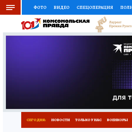
ФОТО
ВИДЕО
СПЕЦОПЕРАЦИЯ
ПОЛ
СОЦПОДДЕРЖКА
НАУКА
СПОРТ
КО
ВЫБОР ЭКСПЕРТОВ
ДОКТОР
ФИНАНС
КНИЖНАЯ ПОЛКА
ПРОГНОЗЫ НА СПОРТ
ПРЕСС-ЦЕНТР
НЕДВИЖИМОСТЬ
ТЕЛЕ
РАДИО КП
РЕКЛАМА
ТЕСТЫ
НОВОЕ 
СЕГОДНЯ:
НОВОСТИ
ТОЛЬКО У НАС
ВОЕНКОРЫ