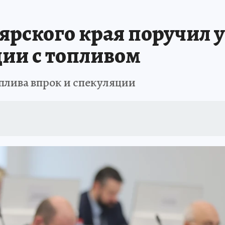
ЗЕМЛЯ И ЛЮДИ
ПРОИСШЕСТВИЯ
АФИША
ИСПЫТАНО НА СЕБ
ярского края поручил 
ии с топливом
плива впрок и спекуляции