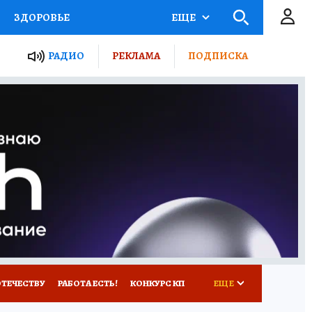
ЗДОРОВЬЕ
ЕЩЕ
ТЫ РОССИИ
РАДИО
РЕКЛАМА
ПОДПИСКА
КРЕТЫ
ПУТЕВОДИТЕЛЬ
 ЖЕЛЕЗА
ТУРИЗМ
Д ПОТРЕБИТЕЛЯ
ВСЕ О КП
ОТЕЧЕСТВУ
РАБОТА ЕСТЬ!
КОНКУРС КП
ЕЩЕ