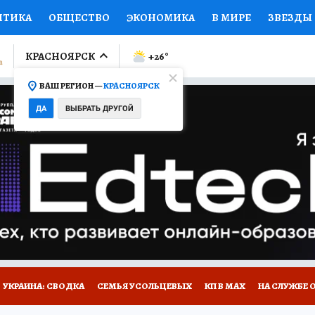
ИТИКА
ОБЩЕСТВО
ЭКОНОМИКА
В МИРЕ
ЗВЕЗДЫ
ЛУМНИСТЫ
ПРОИСШЕСТВИЯ
НАЦИОНАЛЬНЫЕ ПРОЕК
КРАСНОЯРСК
+26
°
ВАШ РЕГИОН —
КРАСНОЯРСК
Ы
ОТКРЫВАЕМ МИР
Я ЗНАЮ
СЕМЬЯ
ЖЕНСКИЕ СЕ
ДА
ВЫБРАТЬ ДРУГОЙ
ПРОМОКОДЫ
СЕРИАЛЫ
СПЕЦПРОЕКТЫ
ДЕФИЦИТ
ВИЗОР
КОЛЛЕКЦИИ
КОНКУРСЫ
РАБОТА У НАС
ГИ
НА САЙТЕ
УКРАИНА: СВОДКА
СЕМЬЯ УСОЛЬЦЕВЫХ
КП В МАХ
НА СЛУЖБЕ 