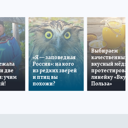
Выбираем
«Я — заповедная
качественный
лежала
Россия»: на кого
вкусный мёд:
и две
из редких зверей
протестирова
: учим
и птиц вы
линейку «Вкус
й!
похожи?
Польза»