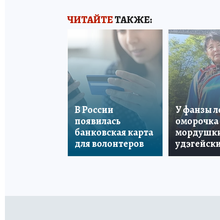
ЧИТАЙТЕ
ТАКЖЕ:
В России
У фанзы 
появилась
оморочка 
банковская карта
мордушки
для волонтеров
удэгейски