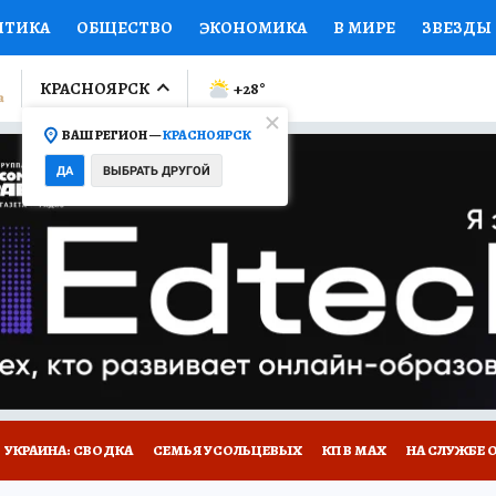
ИТИКА
ОБЩЕСТВО
ЭКОНОМИКА
В МИРЕ
ЗВЕЗДЫ
ЛУМНИСТЫ
ПРОИСШЕСТВИЯ
НАЦИОНАЛЬНЫЕ ПРОЕК
КРАСНОЯРСК
+28
°
ВАШ РЕГИОН —
КРАСНОЯРСК
Ы
ОТКРЫВАЕМ МИР
Я ЗНАЮ
СЕМЬЯ
ЖЕНСКИЕ СЕ
ДА
ВЫБРАТЬ ДРУГОЙ
ПРОМОКОДЫ
СЕРИАЛЫ
СПЕЦПРОЕКТЫ
ДЕФИЦИТ
ВИЗОР
КОЛЛЕКЦИИ
КОНКУРСЫ
РАБОТА У НАС
ГИ
НА САЙТЕ
УКРАИНА: СВОДКА
СЕМЬЯ УСОЛЬЦЕВЫХ
КП В МАХ
НА СЛУЖБЕ 