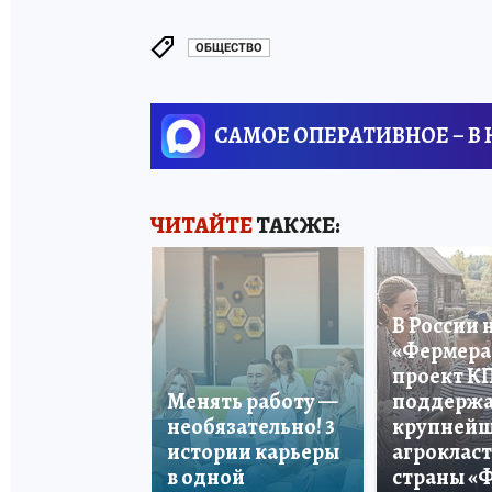
ОБЩЕСТВО
САМОЕ ОПЕРАТИВНОЕ – В
ЧИТАЙТЕ
ТАКЖЕ:
В России 
«Фермера 
проект К
Менять работу —
поддерж
необязательно! 3
крупней
истории карьеры
агроклас
в одной
страны «