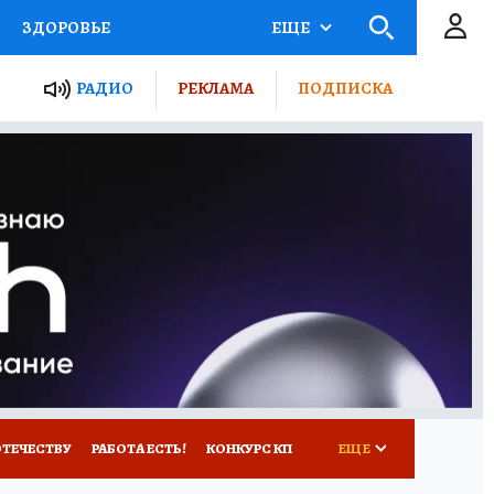
ЗДОРОВЬЕ
ЕЩЕ
ТЫ РОССИИ
РАДИО
РЕКЛАМА
ПОДПИСКА
КРЕТЫ
ПУТЕВОДИТЕЛЬ
 ЖЕЛЕЗА
ТУРИЗМ
Д ПОТРЕБИТЕЛЯ
ВСЕ О КП
ОТЕЧЕСТВУ
РАБОТА ЕСТЬ!
КОНКУРС КП
ЕЩЕ