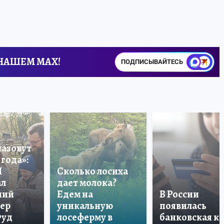
 НАШЕМ MAX!
ПОДПИСЫВАЙТЕСЬ
назовут
года»:
П
Сколько лосиха
ал
дает молока?
ший
Едем на
В России
тер
уникальную
появилась
Фуд
лосеферму в
банковская к