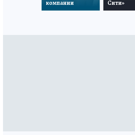
компании
Сити»