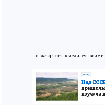
Позже артист поделился своими ф
НАУКА
Над СССР
пришельце
изучала 