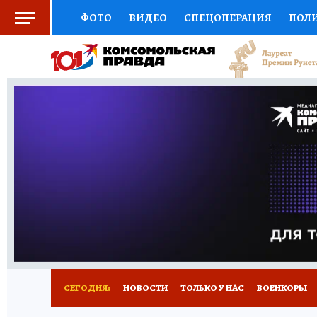
ФОТО
ВИДЕО
СПЕЦОПЕРАЦИЯ
ПОЛ
СОЦПОДДЕРЖКА
НАУКА
СПОРТ
КО
ВЫБОР ЭКСПЕРТОВ
ДОКТОР
ФИНАНС
КНИЖНАЯ ПОЛКА
ПРОГНОЗЫ НА СПОРТ
ПРЕСС-ЦЕНТР
НЕДВИЖИМОСТЬ
ТЕЛЕ
РАДИО КП
РЕКЛАМА
ТЕСТЫ
НОВОЕ 
СЕГОДНЯ:
НОВОСТИ
ТОЛЬКО У НАС
ВОЕНКОРЫ