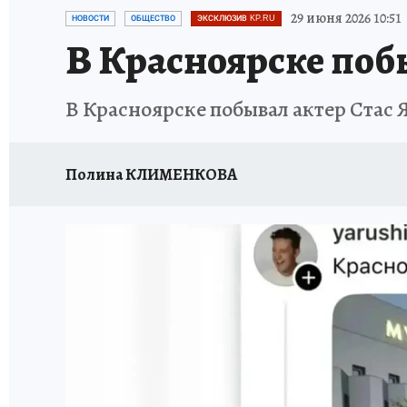
ОТДЫХ В РОССИИ
ЗАПОВЕДНАЯ РОССИЯ
29 июня 2026 10:51
НОВОСТИ
ОБЩЕСТВО
ЭКСКЛЮЗИВ KP.RU
В Красноярске поб
В Красноярске побывал актер Стас
Полина КЛИМЕНКОВА