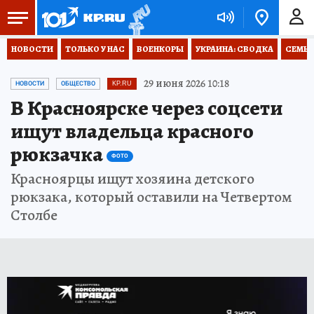
НОВОСТИ
ТОЛЬКО У НАС
ВОЕНКОРЫ
УКРАИНА: СВОДКА
СЕМЬЯ
29 июня 2026 10:18
НОВОСТИ
ОБЩЕСТВО
KP.RU
В Красноярске через соцсети
ищут владельца красного
рюкзачка
ФОТО
Красноярцы ищут хозяина детского
рюкзака, который оставили на Четвертом
Столбе