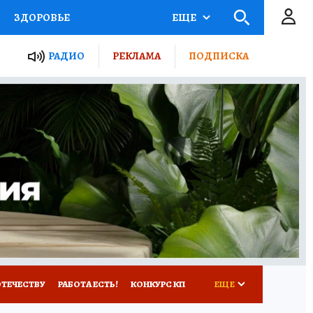
ЗДОРОВЬЕ
ЕЩЕ
ТЫ РОССИИ
РАДИО
РЕКЛАМА
ПОДПИСКА
КРЕТЫ
ПУТЕВОДИТЕЛЬ
 ЖЕЛЕЗА
ТУРИЗМ
Д ПОТРЕБИТЕЛЯ
ВСЕ О КП
ОТЕЧЕСТВУ
РАБОТА ЕСТЬ!
КОНКУРС КП
ЕЩЕ