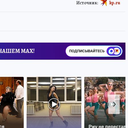
Источник:
kp.ru
 НАШЕМ MAX!
ПОДПИСЫВАЙТЕСЬ
ся
Ржу не перестава