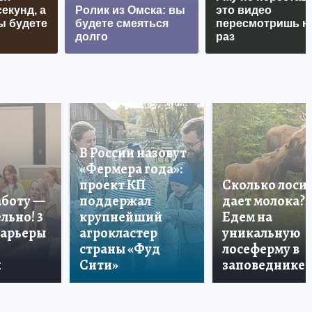
екунд, а
Ролик из Омска: вы
это видео
ы будете
будете смеяться
пересмотришь н
долго
раз
В России назовут
«Фермера года»:
проект КП
Сколько лоси
аботу —
поддержал
дает молока?
льно! 3
крупнейший
Едем на
карьеры
агрокластер
уникальную
страны «Фуд
лосеферму в
и
Сити»
заповеднике!