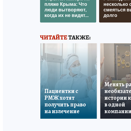
пляже Крыма: Что
несколько с
люди вытворяют,
смеяться в
когда их не видят...
долго
ЧИТАЙТЕ
ТАКЖЕ:
Менять р
Пациентки с
необязате
РМЖ хотят
истории 
получить право
в одной
на излечение
компани