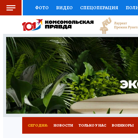
ФОТО
ВИДЕО
СПЕЦОПЕРАЦИЯ
ПОЛ
СОЦПОДДЕРЖКА
НАУКА
СПОРТ
КО
ВЫБОР ЭКСПЕРТОВ
ДОКТОР
ФИНАНС
КНИЖНАЯ ПОЛКА
ПРОГНОЗЫ НА СПОРТ
ПРЕСС-ЦЕНТР
НЕДВИЖИМОСТЬ
ТЕЛЕ
РАДИО КП
РЕКЛАМА
ТЕСТЫ
НОВОЕ 
СЕГОДНЯ:
НОВОСТИ
ТОЛЬКО У НАС
ВОЕНКОРЫ