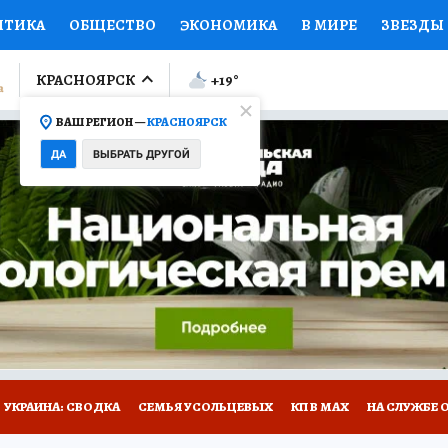
ИТИКА
ОБЩЕСТВО
ЭКОНОМИКА
В МИРЕ
ЗВЕЗДЫ
ЛУМНИСТЫ
ПРОИСШЕСТВИЯ
НАЦИОНАЛЬНЫЕ ПРОЕК
КРАСНОЯРСК
+19
°
ВАШ РЕГИОН —
КРАСНОЯРСК
Ы
ОТКРЫВАЕМ МИР
Я ЗНАЮ
СЕМЬЯ
ЖЕНСКИЕ СЕ
ДА
ВЫБРАТЬ ДРУГОЙ
ПРОМОКОДЫ
СЕРИАЛЫ
СПЕЦПРОЕКТЫ
ДЕФИЦИТ
ВИЗОР
КОЛЛЕКЦИИ
КОНКУРСЫ
РАБОТА У НАС
ГИ
НА САЙТЕ
УКРАИНА: СВОДКА
СЕМЬЯ УСОЛЬЦЕВЫХ
КП В МАХ
НА СЛУЖБЕ 