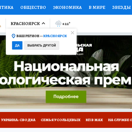
ИТИКА
ОБЩЕСТВО
ЭКОНОМИКА
В МИРЕ
ЗВЕЗДЫ
ЛУМНИСТЫ
ПРОИСШЕСТВИЯ
НАЦИОНАЛЬНЫЕ ПРОЕК
КРАСНОЯРСК
+22
°
ВАШ РЕГИОН —
КРАСНОЯРСК
Ы
ОТКРЫВАЕМ МИР
Я ЗНАЮ
СЕМЬЯ
ЖЕНСКИЕ СЕ
ДА
ВЫБРАТЬ ДРУГОЙ
ПРОМОКОДЫ
СЕРИАЛЫ
СПЕЦПРОЕКТЫ
ДЕФИЦИТ
ВИЗОР
КОЛЛЕКЦИИ
КОНКУРСЫ
РАБОТА У НАС
ГИ
НА САЙТЕ
УКРАИНА: СВОДКА
СЕМЬЯ УСОЛЬЦЕВЫХ
КП В МАХ
НА СЛУЖБЕ 