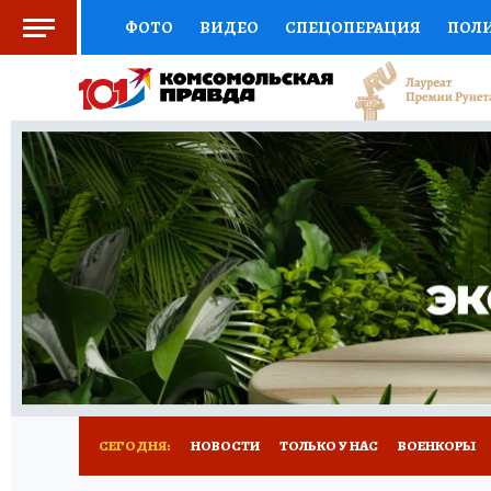
ФОТО
ВИДЕО
СПЕЦОПЕРАЦИЯ
ПОЛ
СОЦПОДДЕРЖКА
НАУКА
СПОРТ
КО
ВЫБОР ЭКСПЕРТОВ
ДОКТОР
ФИНАНС
КНИЖНАЯ ПОЛКА
ПРОГНОЗЫ НА СПОРТ
ПРЕСС-ЦЕНТР
НЕДВИЖИМОСТЬ
ТЕЛЕ
РАДИО КП
РЕКЛАМА
ТЕСТЫ
НОВОЕ 
СЕГОДНЯ:
НОВОСТИ
ТОЛЬКО У НАС
ВОЕНКОРЫ