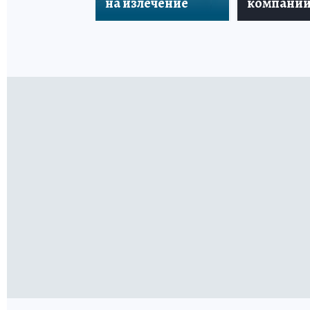
на излечение
компани