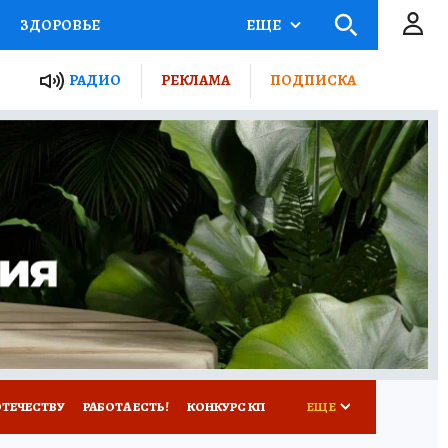
ЗДОРОВЬЕ
ЕЩЕ
ТЫ РОССИИ
РАДИО
РЕКЛАМА
ПОДПИСКА
КРЕТЫ
ПУТЕВОДИТЕЛЬ
 ЖЕЛЕЗА
ТУРИЗМ
Д ПОТРЕБИТЕЛЯ
ВСЕ О КП
ОТЕЧЕСТВУ
РАБОТА ЕСТЬ!
КОНКУРС КП
ЕЩЕ