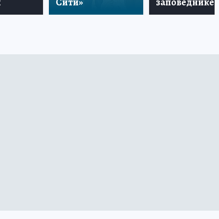
и
Сити»
заповеднике!