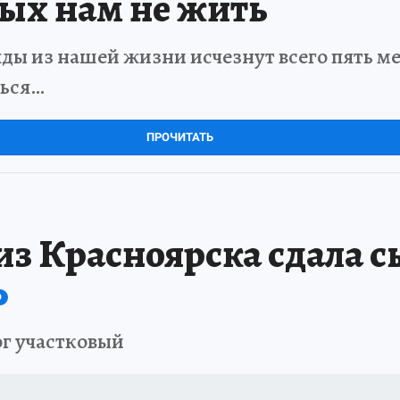
рых нам не жить
ды из нашей жизни исчезнут всего пять мет
ться…
ПРОЧИТАТЬ
из Красноярска сдала с
О
г участковый