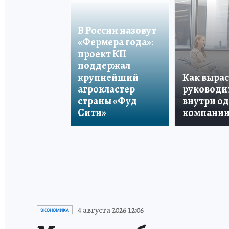
В России назовут
«Фермера года»:
проект КП
поддержал
крупнейший
Как вырас
агрокластер
руководи
страны «Фуд
внутри о
Сити»
компани
4 августа 2026 12:06
ЭКОНОМИКА