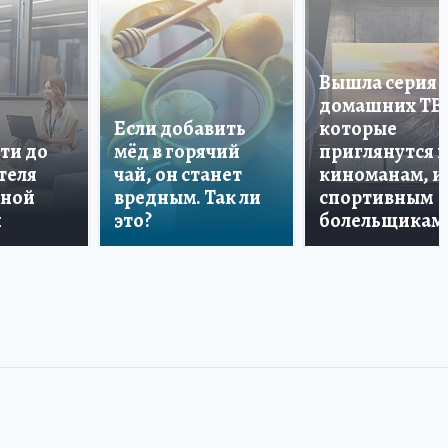
Вышла серия
домашних ТВ
Если добавить
которые
ти до
мёд в горячий
приглянутся 
теля
чай, он станет
киноманам, и
дной
вредным. Так ли
спортивным
и
это?
болельщикам