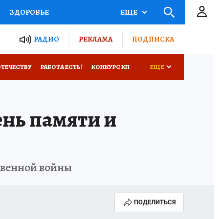
ЗДОРОВЬЕ
ЕЩЕ
ТЫ РОССИИ
РАДИО
РЕКЛАМА
ПОДПИСКА
КРЕТЫ
ПУТЕВОДИТЕЛЬ
ОТЕЧЕСТВУ
РАБОТА ЕСТЬ!
КОНКУРС КП
ЕЩЕ
 ЖЕЛЕЗА
ТУРИЗМ
Е
нь памяти и
Д ПОТРЕБИТЕЛЯ
ВСЕ О КП
твенной войны
ПОДЕЛИТЬСЯ