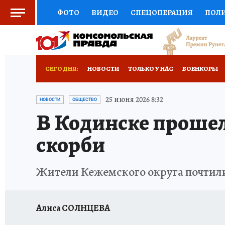
ФОТО
ВИДЕО
СПЕЦОПЕРАЦИЯ
ПОЛ
СОЦПОДДЕРЖКА
НАУКА
СПОРТ
КО
ВЫБОР ЭКСПЕРТОВ
ДОКТОР
ФИНАНС
СЕГОДНЯ:
НОВОСТИ
ТОЛЬКО У НАС
ВОЕНКОРЫ
КНИЖНАЯ ПОЛКА
ПРОГНОЗЫ НА СПОРТ
ОТДЫХ В РОССИИ
ЗАПОВЕДНАЯ РОССИЯ
25 июня 2026 8:32
НОВОСТИ
ОБЩЕСТВО
В Кодинске прошел
ПРЕСС-ЦЕНТР
НЕДВИЖИМОСТЬ
ТЕЛЕ
скорби
РАДИО КП
РЕКЛАМА
ТЕСТЫ
НОВОЕ 
Жители Кежемского округа почтили
Алиса СОЛНЦЕВА