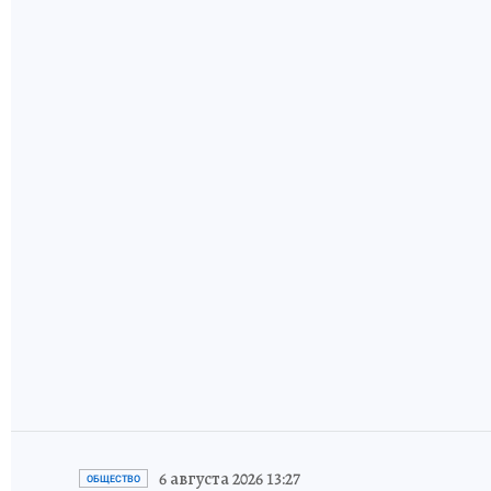
В России назовут
«Фермера года»:
проект КП
поддержал
крупнейший
Как вырас
агрокластер
руководи
страны «Фуд
внутри о
Сити»
компани
6 августа 2026 13:27
ОБЩЕСТВО