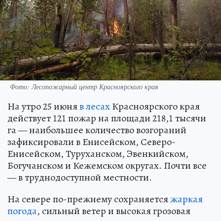
Фото: Лесопожарный центр Красноярского края
На утро 25 июня
в лесах
Красноярского края
действует 121 пожар на площади 218,1 тысячи
га — наибольшее количество возгораний
зафиксировали в Енисейском, Северо-
Енисейском, Туруханском, Эвенкийском,
Богучанском и Кежемском округах. Почти все
— в труднодоступной местности.
На севере по-прежнему сохраняется
жаркая
погода
, сильный ветер и высокая грозовая