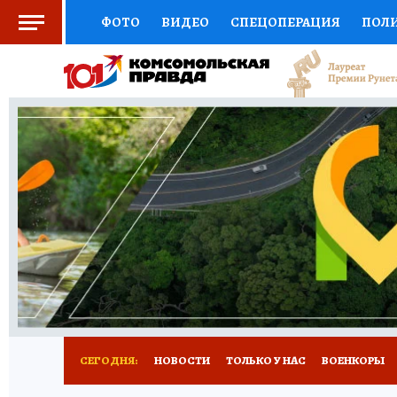
ФОТО
ВИДЕО
СПЕЦОПЕРАЦИЯ
ПОЛ
СОЦПОДДЕРЖКА
НАУКА
СПОРТ
КО
ВЫБОР ЭКСПЕРТОВ
ДОКТОР
ФИНАНС
КНИЖНАЯ ПОЛКА
ПРОГНОЗЫ НА СПОРТ
ПРЕСС-ЦЕНТР
НЕДВИЖИМОСТЬ
ТЕЛЕ
РАДИО КП
РЕКЛАМА
ТЕСТЫ
НОВОЕ 
СЕГОДНЯ:
НОВОСТИ
ТОЛЬКО У НАС
ВОЕНКОРЫ