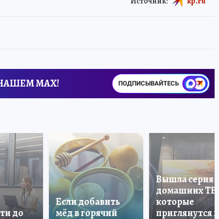
Источник:
kp.ru
 НАШЕМ MAX!
ПОДПИСЫВАЙТЕСЬ
Вышла серия
домашних ТВ
Если добавить
которые
ти до
мёд в горячий
приглянутся 