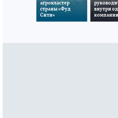
агрокластер
руководи
страны «Фуд
внутри о
Сити»
компани