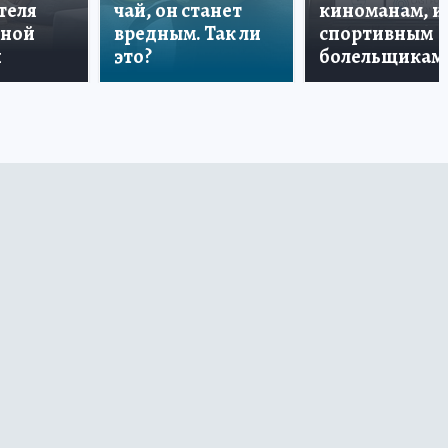
теля
чай, он станет
киноманам, и
дной
вредным. Так ли
спортивным
и
это?
болельщикам