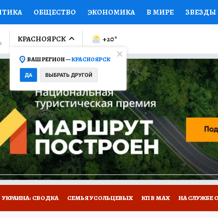
ИТИКА
ОБЩЕСТВО
ЭКОНОМИКА
В МИРЕ
ЗВЕЗДЫ
ЛУМНИСТЫ
ПРОИСШЕСТВИЯ
НАЦИОНАЛЬНЫЕ ПРОЕК
КРАСНОЯРСК
+20
°
ВАШ РЕГИОН —
КРАСНОЯРСК
Ы
ОТКРЫВАЕМ МИР
Я ЗНАЮ
СЕМЬЯ
ЖЕНСКИЕ СЕ
ДА
ВЫБРАТЬ ДРУГОЙ
ПРОМОКОДЫ
СЕРИАЛЫ
СПЕЦПРОЕКТЫ
ДЕФИЦИТ
ВИЗОР
КОЛЛЕКЦИИ
КОНКУРСЫ
РАБОТА У НАС
ГИ
НА САЙТЕ
УКРАИНА: СВОДКА
СЕМЬЯ УСОЛЬЦЕВЫХ
КП В МАХ
НА СЛУЖБЕ 