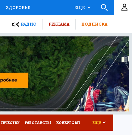
ЗДОРОВЬЕ
ЕЩЕ
ТЫ РОССИИ
РАДИО
РЕКЛАМА
ПОДПИСКА
КРЕТЫ
ПУТЕВОДИТЕЛЬ
 ЖЕЛЕЗА
ТУРИЗМ
Д ПОТРЕБИТЕЛЯ
ВСЕ О КП
ОТЕЧЕСТВУ
РАБОТА ЕСТЬ!
КОНКУРС КП
ЕЩЕ