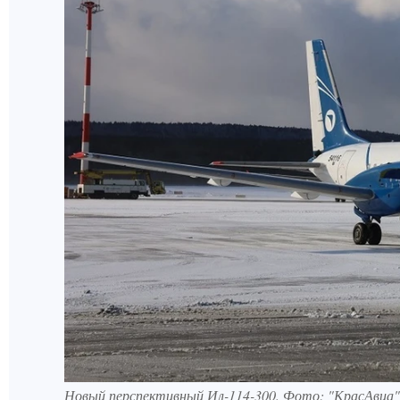
Новый перспективный Ил-114-300. Фото: "КрасАвиа"