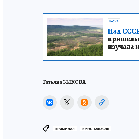
НАУКА
Над СССР
пришельце
изучала 
Татьяна ЗЫКОВА
КРИМИНАЛ
KP.RU-ХАКАСИЯ