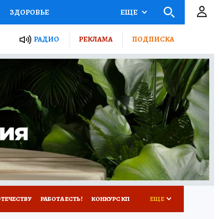
ЗДОРОВЬЕ
ЕЩЕ
ТЫ РОССИИ
РАДИО
РЕКЛАМА
ПОДПИСКА
КРЕТЫ
ПУТЕВОДИТЕЛЬ
 ЖЕЛЕЗА
ТУРИЗМ
Д ПОТРЕБИТЕЛЯ
ВСЕ О КП
ОТЕЧЕСТВУ
РАБОТА ЕСТЬ!
КОНКУРС КП
ЕЩЕ