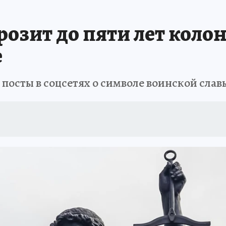
ЗЕМЛЯ И ЛЮДИ
ПРОИСШЕСТВИЯ
АФИША
ИСПЫТАНО НА СЕБ
зит до пяти лет колон
е
 посты в соцсетях о символе воинской слав