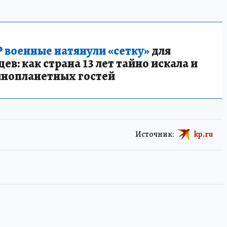
 военные натянули «сетку»
для
в: как страна 13 лет тайно искала и
инопланетных гостей
Источник:
kp.ru