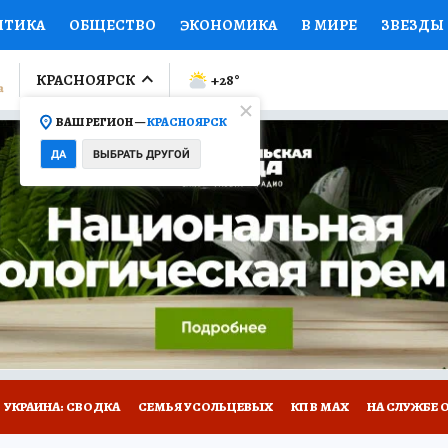
ИТИКА
ОБЩЕСТВО
ЭКОНОМИКА
В МИРЕ
ЗВЕЗДЫ
ЛУМНИСТЫ
ПРОИСШЕСТВИЯ
НАЦИОНАЛЬНЫЕ ПРОЕК
КРАСНОЯРСК
+28
°
ВАШ РЕГИОН —
КРАСНОЯРСК
Ы
ОТКРЫВАЕМ МИР
Я ЗНАЮ
СЕМЬЯ
ЖЕНСКИЕ СЕ
ДА
ВЫБРАТЬ ДРУГОЙ
ПРОМОКОДЫ
СЕРИАЛЫ
СПЕЦПРОЕКТЫ
ДЕФИЦИТ
ВИЗОР
КОЛЛЕКЦИИ
КОНКУРСЫ
РАБОТА У НАС
ГИ
НА САЙТЕ
УКРАИНА: СВОДКА
СЕМЬЯ УСОЛЬЦЕВЫХ
КП В МАХ
НА СЛУЖБЕ 