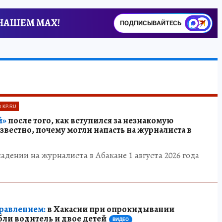
 НАШЕМ MAX!
ПОДПИСЫВАЙТЕСЬ
 KP.RU
й»
после того, как вступился за незнакомую
звестно, почему могли напасть на журналиста в
адении на журналиста в Абакане 1 августа 2026 года
правлением:
в Хакасии при опрокидывании
ли водитель и двое детей
ВИДЕО