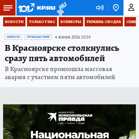
НОВОСТИ
ТОЛЬКО У НАС
ВОЕНКОРЫ
УКРАИНА: СВОДКА
СЕМЬЯ
4 июня 2026 10:54
НОВОСТИ
ПРОИСШЕСТВИЯ
В Красноярске столкнулись
сразу пять автомобилей
В Красноярске произошла массовая
авария с участием пяти автомобилей