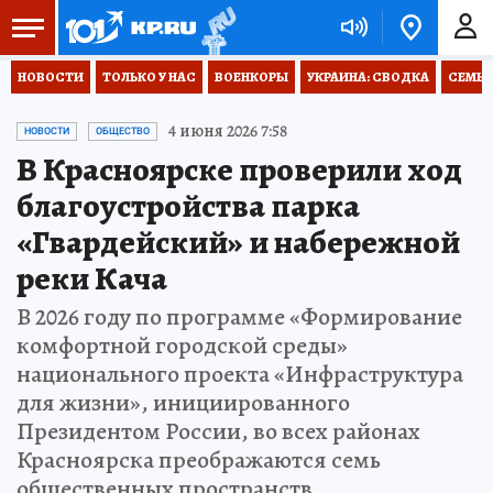
НОВОСТИ
ТОЛЬКО У НАС
ВОЕНКОРЫ
УКРАИНА: СВОДКА
СЕМЬЯ
4 июня 2026 7:58
НОВОСТИ
ОБЩЕСТВО
В Красноярске проверили ход
благоустройства парка
«Гвардейский» и набережной
реки Кача
В 2026 году по программе «Формирование
комфортной городской среды»
национального проекта «Инфраструктура
для жизни», инициированного
Президентом России, во всех районах
Красноярска преображаются семь
общественных пространств