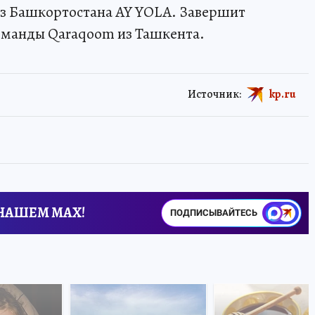
из Башкортостана AY YOLA. Завершит
оманды Qaraqoom из Ташкента.
Источник:
kp.ru
 НАШЕМ MAX!
ПОДПИСЫВАЙТЕСЬ