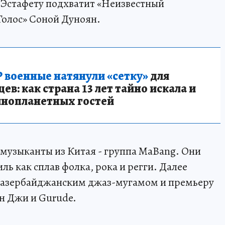
. Эстафету подхватит «Неизвестный
Голос» Соной Дуноян.
 военные натянули «сетку»
для
в: как страна 13 лет тайно искала и
инопланетных гостей
 музыканты из Китая - группа MaBang. Они
ь как сплав фолка, рока и регги. Далее
 азербайджанским джаз-мугамом и премьеру
 Джи и Gurude.