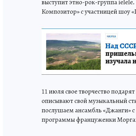
выступит этно-рок-группа ielele
Композитор» с участницей шоу «
НАУКА
Над СССР
пришельце
изучала 
11 июля свое творчество подарят
описывают свой музыкальный стил
послушаем ансамбль «Джанги» с
программы француженки Морган