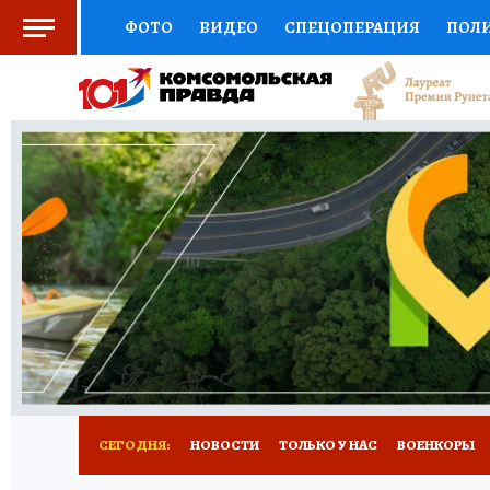
ФОТО
ВИДЕО
СПЕЦОПЕРАЦИЯ
ПОЛ
СОЦПОДДЕРЖКА
НАУКА
СПОРТ
КО
ВЫБОР ЭКСПЕРТОВ
ДОКТОР
ФИНАНС
КНИЖНАЯ ПОЛКА
ПРОГНОЗЫ НА СПОРТ
ПРЕСС-ЦЕНТР
НЕДВИЖИМОСТЬ
ТЕЛЕ
РАДИО КП
РЕКЛАМА
ТЕСТЫ
НОВОЕ 
СЕГОДНЯ:
НОВОСТИ
ТОЛЬКО У НАС
ВОЕНКОРЫ