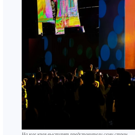
На юге края выступят представители семи стран