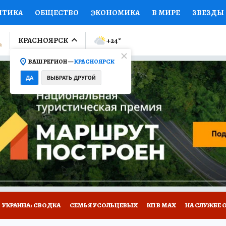
ИТИКА
ОБЩЕСТВО
ЭКОНОМИКА
В МИРЕ
ЗВЕЗДЫ
ЛУМНИСТЫ
ПРОИСШЕСТВИЯ
НАЦИОНАЛЬНЫЕ ПРОЕК
КРАСНОЯРСК
+24
°
ВАШ РЕГИОН —
КРАСНОЯРСК
Ы
ОТКРЫВАЕМ МИР
Я ЗНАЮ
СЕМЬЯ
ЖЕНСКИЕ СЕ
ДА
ВЫБРАТЬ ДРУГОЙ
ПРОМОКОДЫ
СЕРИАЛЫ
СПЕЦПРОЕКТЫ
ДЕФИЦИТ
ВИЗОР
КОЛЛЕКЦИИ
КОНКУРСЫ
РАБОТА У НАС
ГИ
НА САЙТЕ
УКРАИНА: СВОДКА
СЕМЬЯ УСОЛЬЦЕВЫХ
КП В МАХ
НА СЛУЖБЕ 