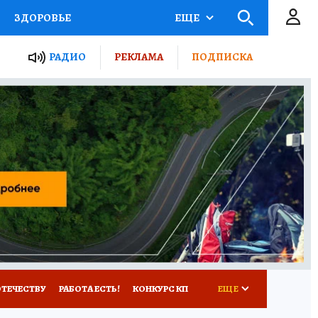
ЗДОРОВЬЕ
ЕЩЕ
ТЫ РОССИИ
РАДИО
РЕКЛАМА
ПОДПИСКА
КРЕТЫ
ПУТЕВОДИТЕЛЬ
 ЖЕЛЕЗА
ТУРИЗМ
Д ПОТРЕБИТЕЛЯ
ВСЕ О КП
ОТЕЧЕСТВУ
РАБОТА ЕСТЬ!
КОНКУРС КП
ЕЩЕ