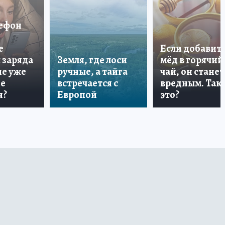
лефон
е
Если добавит
 заряда
Земля, где лоси
мёд в горячий
ше уже
ручные, а тайга
чай, он станет
не
встречается с
вредным. Так 
я?
Европой
это?