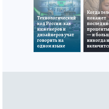
Когда те
Технологический
покажет
код России: как
последни
инженеров и
проценты
дизайнеров учат
— и боль
говорить на
никогда 
одном языке
включитс