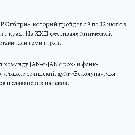
 Сибири», который пройдет с 9 по 12 июля в
о края. На XXII фестивале этнической
ставители семи стран.
 команду JAN-e-JAN с рок- и фанк-
 а также сочинский дуэт «Белолуна», чья
в и славянских напевов.