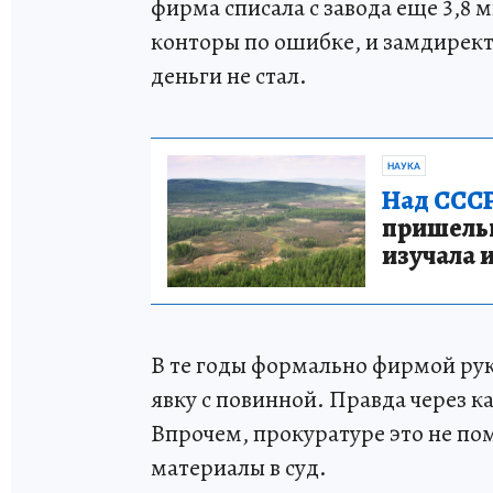
фирма списала с завода еще 3,8 
конторы по ошибке, и замдирект
деньги не стал.
НАУКА
Над СССР
пришельце
изучала 
В те годы формально фирмой рук
явку с повинной. Правда через к
Впрочем, прокуратуре это не по
материалы в суд.