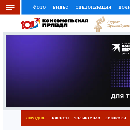
ФОТО
ВИДЕО
СПЕЦОПЕРАЦИЯ
ПОЛ
СОЦПОДДЕРЖКА
НАУКА
СПОРТ
КО
ВЫБОР ЭКСПЕРТОВ
ДОКТОР
ФИНАНС
КНИЖНАЯ ПОЛКА
ПРОГНОЗЫ НА СПОРТ
ПРЕСС-ЦЕНТР
НЕДВИЖИМОСТЬ
ТЕЛЕ
РАДИО КП
РЕКЛАМА
ТЕСТЫ
НОВОЕ 
СЕГОДНЯ:
НОВОСТИ
ТОЛЬКО У НАС
ВОЕНКОРЫ