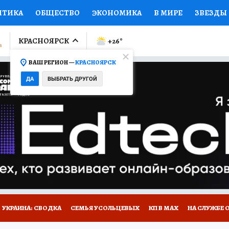
ИТИКА
ОБЩЕСТВО
ЭКОНОМИКА
В МИРЕ
ЗВЕЗДЫ
ЛУМНИСТЫ
ПРОИСШЕСТВИЯ
НАЦИОНАЛЬНЫЕ ПРОЕК
КРАСНОЯРСК
+26
°
ВАШ РЕГИОН —
КРАСНОЯРСК
Ы
ОТКРЫВАЕМ МИР
Я ЗНАЮ
СЕМЬЯ
ЖЕНСКИЕ СЕ
ДА
ВЫБРАТЬ ДРУГОЙ
ПРОМОКОДЫ
СЕРИАЛЫ
СПЕЦПРОЕКТЫ
ДЕФИЦИТ
ВИЗОР
КОЛЛЕКЦИИ
КОНКУРСЫ
РАБОТА У НАС
ГИ
НА САЙТЕ
УКРАИНА: СВОДКА
СЕМЬЯ УСОЛЬЦЕВЫХ
КП В МАХ
НА СЛУЖБЕ 