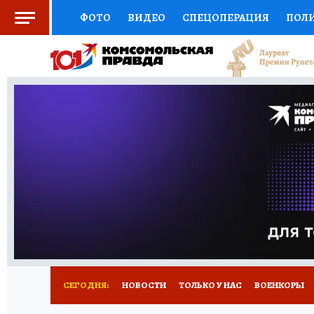
ФОТО
ВИДЕО
СПЕЦОПЕРАЦИЯ
ПОЛ
СОЦПОДДЕРЖКА
НАУКА
СПОРТ
КО
ВЫБОР ЭКСПЕРТОВ
ДОКТОР
ФИНАНС
КНИЖНАЯ ПОЛКА
ПРОГНОЗЫ НА СПОРТ
ПРЕСС-ЦЕНТР
НЕДВИЖИМОСТЬ
ТЕЛЕ
РАДИО КП
РЕКЛАМА
ТЕСТЫ
НОВОЕ 
СЕГОДНЯ:
НОВОСТИ
ТОЛЬКО У НАС
ВОЕНКОРЫ