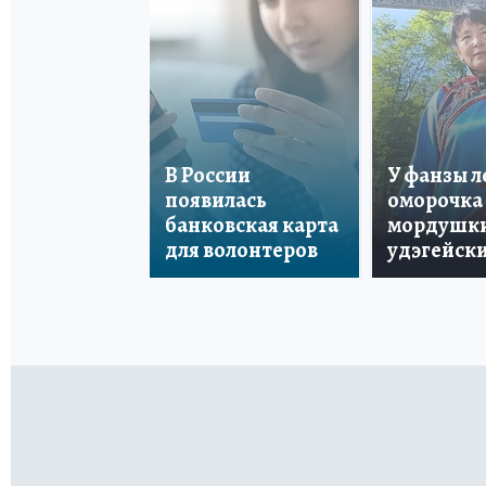
В России
У фанзы 
появилась
оморочка 
банковская карта
мордушки
для волонтеров
удэгейски