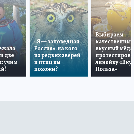
Выбираем
«Я — заповедная
качественный
лежала
Россия»: на кого
вкусный мёд:
и две
из редких зверей
протестирова
: учим
и птиц вы
линейку «Вкус
й!
похожи?
Польза»