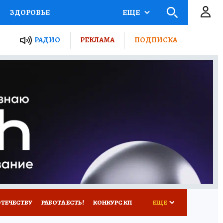
ЗДОРОВЬЕ
ЕЩЕ
ТЫ РОССИИ
РАДИО
РЕКЛАМА
ПОДПИСКА
КРЕТЫ
ПУТЕВОДИТЕЛЬ
 ЖЕЛЕЗА
ТУРИЗМ
Д ПОТРЕБИТЕЛЯ
ВСЕ О КП
ОТЕЧЕСТВУ
РАБОТА ЕСТЬ!
КОНКУРС КП
ЕЩЕ