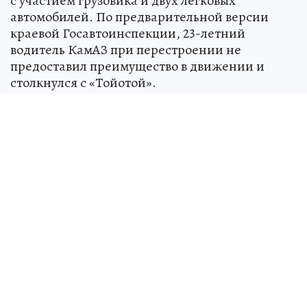
с участием грузовика и двух легковых
автомобилей. По предварительной версии
краевой Госавтоинспекции, 23-летний
водитель КамАЗ при перестроении не
предоставил преимущество в движении и
столкнулся с «Тойотой».
После этого японская иномарка вылетела на
«встречку» и врезалась в «Хендэ».