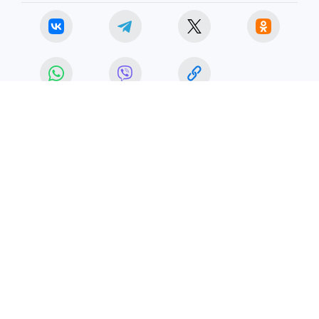
ДТП
ЧИТАЙТЕ НАС В МАХ!
29 мая 2026 12:24
НОВОСТИ
ПРОИСШЕСТВИЯ
Под Красноярском в аварии с
тремя автомобилями
пострадал 13-летний ребенок