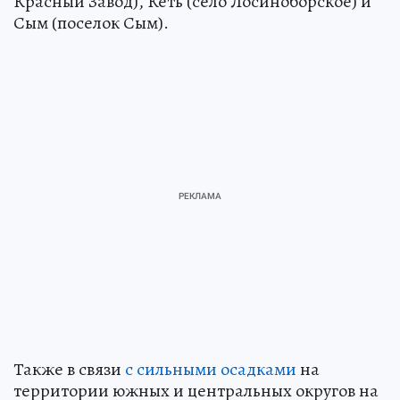
Красный Завод), Кеть (село Лосиноборское) и
Сым (поселок Сым).
Также в связи
с сильными осадками
на
территории южных и центральных округов на