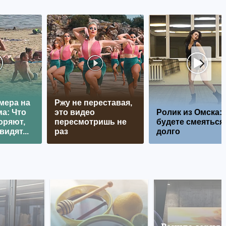
мера на
Ржу не переставая,
а: Что
это видео
Ролик из Омска:
оряют,
пересмотришь не
будете смеяться
видят...
раз
долго