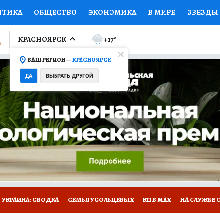
ИТИКА
ОБЩЕСТВО
ЭКОНОМИКА
В МИРЕ
ЗВЕЗДЫ
ЛУМНИСТЫ
ПРОИСШЕСТВИЯ
НАЦИОНАЛЬНЫЕ ПРОЕК
КРАСНОЯРСК
+17
°
ВАШ РЕГИОН —
КРАСНОЯРСК
Ы
ОТКРЫВАЕМ МИР
Я ЗНАЮ
СЕМЬЯ
ЖЕНСКИЕ СЕ
ДА
ВЫБРАТЬ ДРУГОЙ
ПРОМОКОДЫ
СЕРИАЛЫ
СПЕЦПРОЕКТЫ
ДЕФИЦИТ
ВИЗОР
КОЛЛЕКЦИИ
КОНКУРСЫ
РАБОТА У НАС
ГИ
НА САЙТЕ
УКРАИНА: СВОДКА
СЕМЬЯ УСОЛЬЦЕВЫХ
КП В МАХ
НА СЛУЖБЕ 