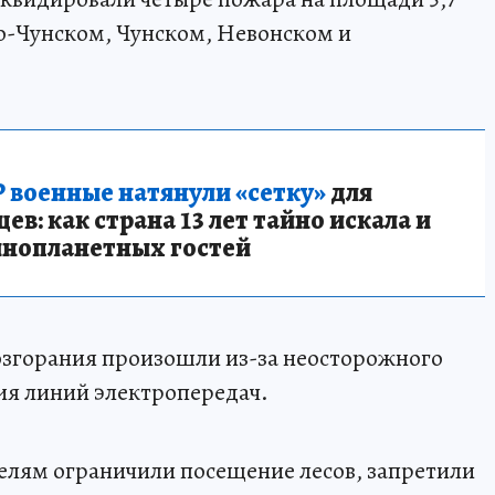
ко-Чунском, Чунском, Невонском и
 военные натянули «сетку»
для
в: как страна 13 лет тайно искала и
инопланетных гостей
згорания произошли из-за неосторожного
ия линий электропередач.
елям ограничили посещение лесов, запретили