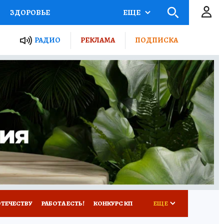
ЗДОРОВЬЕ
ЕЩЕ
ТЫ РОССИИ
РАДИО
РЕКЛАМА
ПОДПИСКА
КРЕТЫ
ПУТЕВОДИТЕЛЬ
 ЖЕЛЕЗА
ТУРИЗМ
Д ПОТРЕБИТЕЛЯ
ВСЕ О КП
ОТЕЧЕСТВУ
РАБОТА ЕСТЬ!
КОНКУРС КП
ЕЩЕ