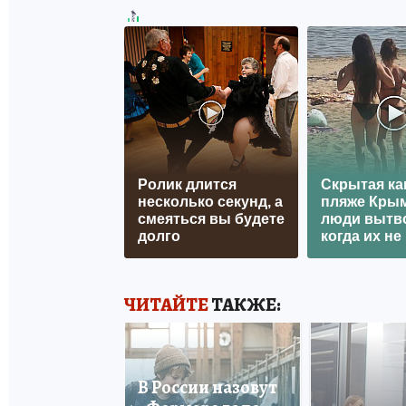
Ролик длится
Скрытая ка
несколько секунд, а
пляже Крым
смеяться вы будете
люди вытв
долго
когда их не 
ЧИТАЙТЕ
ТАКЖЕ:
В России назовут