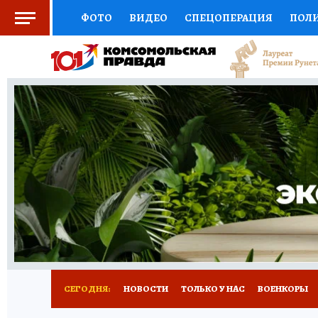
ФОТО
ВИДЕО
СПЕЦОПЕРАЦИЯ
ПОЛ
СОЦПОДДЕРЖКА
НАУКА
СПОРТ
КО
ВЫБОР ЭКСПЕРТОВ
ДОКТОР
ФИНАНС
КНИЖНАЯ ПОЛКА
ПРОГНОЗЫ НА СПОРТ
ПРЕСС-ЦЕНТР
НЕДВИЖИМОСТЬ
ТЕЛЕ
РАДИО КП
РЕКЛАМА
ТЕСТЫ
НОВОЕ 
СЕГОДНЯ:
НОВОСТИ
ТОЛЬКО У НАС
ВОЕНКОРЫ