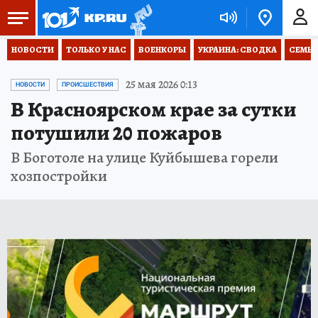
НОВОСТИ
ТОЛЬКО У НАС
ВОЕНКОРЫ
УКРАИНА: СВОДКА
СЕМЬЯ
25 мая 2026 0:13
НОВОСТИ
ПРОИСШЕСТВИЯ
В Красноярском крае за сутки
потушили 20 пожаров
В Боготоле на улице Куйбышева горели
хозпостройки