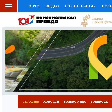
ФОТО
ВИДЕО
СПЕЦОПЕРАЦИЯ
ПОЛ
СОЦПОДДЕРЖКА
НАУКА
СПОРТ
КО
ВЫБОР ЭКСПЕРТОВ
ДОКТОР
ФИНАНС
КНИЖНАЯ ПОЛКА
ПРОГНОЗЫ НА СПОРТ
ПРЕСС-ЦЕНТР
НЕДВИЖИМОСТЬ
ТЕЛЕ
РАДИО КП
РЕКЛАМА
ТЕСТЫ
НОВОЕ 
СЕГОДНЯ:
НОВОСТИ
ТОЛЬКО У НАС
ВОЕНКОРЫ