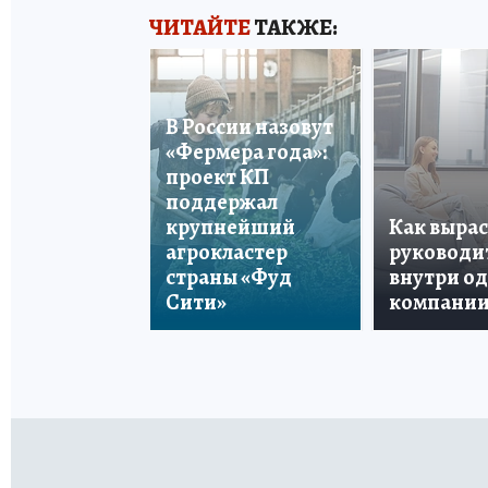
ЧИТАЙТЕ
ТАКЖЕ:
В России назовут
«Фермера года»:
проект КП
поддержал
крупнейший
Как вырас
агрокластер
руководи
страны «Фуд
внутри о
Сити»
компани