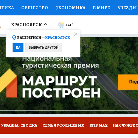
ИТИКА
ОБЩЕСТВО
ЭКОНОМИКА
В МИРЕ
ЗВЕЗДЫ
ЛУМНИСТЫ
ПРОИСШЕСТВИЯ
НАЦИОНАЛЬНЫЕ ПРОЕК
КРАСНОЯРСК
+21
°
ВАШ РЕГИОН —
КРАСНОЯРСК
Ы
ОТКРЫВАЕМ МИР
Я ЗНАЮ
СЕМЬЯ
ЖЕНСКИЕ СЕ
ДА
ВЫБРАТЬ ДРУГОЙ
ПРОМОКОДЫ
СЕРИАЛЫ
СПЕЦПРОЕКТЫ
ДЕФИЦИТ
ВИЗОР
КОЛЛЕКЦИИ
КОНКУРСЫ
РАБОТА У НАС
ГИ
НА САЙТЕ
УКРАИНА: СВОДКА
СЕМЬЯ УСОЛЬЦЕВЫХ
КП В МАХ
НА СЛУЖБЕ 