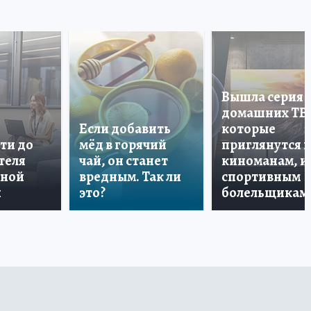
Вышла серия
домашних ТВ
Если добавить
которые
ти до
мёд в горячий
приглянутся 
теля
чай, он станет
киноманам, и
дной
вредным. Так ли
спортивным
и
это?
болельщикам