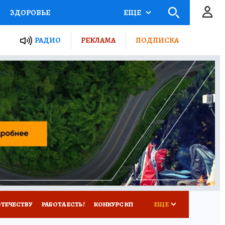
ЗДОРОВЬЕ
ЕЩЕ
ТЫ РОССИИ
РАДИО
РЕКЛАМА
ПОДПИСКА
КРЕТЫ
ПУТЕВОДИТЕЛЬ
 ЖЕЛЕЗА
ТУРИЗМ
Д ПОТРЕБИТЕЛЯ
ВСЕ О КП
ОТЕЧЕСТВУ
РАБОТА ЕСТЬ!
КОНКУРС КП
ЕЩЕ