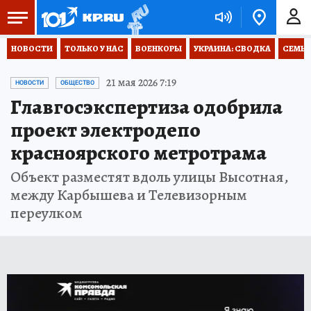
НОВОСТИ
ТОЛЬКО У НАС
ВОЕНКОРЫ
УКРАИНА: СВОДКА
СЕМЬЯ
21 мая 2026 7:19
НОВОСТИ
ОБЩЕСТВО
Главгосэкспертиза одобрила
проект электродепо
красноярского метротрама
Объект разместят вдоль улицы Высотная,
между Карбышева и Телевизорным
переулком