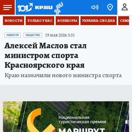
НОВОСТИ
ТОЛЬКО У НАС
ВОЕНКОРЫ
УКРАИНА: СВОДКА
СЕМЬЯ
19 мая 2026 3:31
НОВОСТИ
ОБЩЕСТВО
Алексей Маслов стал
министром спорта
Красноярского края
Краю назначили нового министра спорта