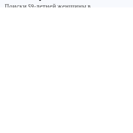
Поиски 59-летней женщины в
Красноярске результатов не принесли